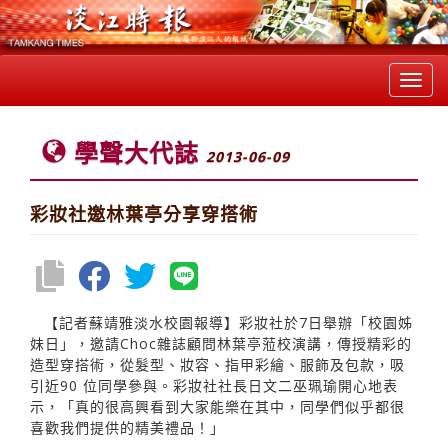
Toggl
navig
學聲大代誌
2013-06-09
彩妝社邀林葉亭分享穿搭術
【記者蘇靖雅淡水校園報導】彩妝社於7日舉辦「校園姊
妹日」，邀請Choc雜誌顧問林葉亭蒞校演講，傳授精彩的
造型穿搭術，從髮型、妝容、指甲彩繪、服飾及包款，吸
引近90 位同學參與。彩妝社社長日文二巫珮瑜開心地表
示，「真的很高興看到大家能樂在其中，同學們似乎都很
喜歡我們提供的精美禮品！」