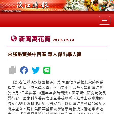
Toggl
navig
新聞萬花筒
2013-10-14
宋勝魁獲美中西區 華人傑出學人獎
【記者莊靜淡水校園報導】第20屆化學系校友宋勝魁榮
獲美中西區「傑出學人獎」。由美中西區華人學術聯誼會
於上月7日舉辦第30週年年會時頒獎，國家衛生研究院院長
龔行健、國家科學委員會副主委孫以瀚、駐休士頓臺北經
濟文化辦事處科技組組長周家蓓，以及聯誼會會員200多人
出席盛會。現任美國華盛頓大學醫學院教授宋勝魁謙虛地