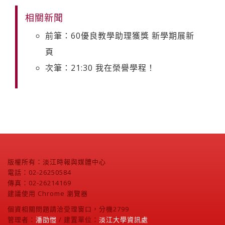
相關新聞
前筆：60優良教學助理獲獎 新學期展新
頁
次筆：21:30 我在榮譽學程！
版權所有：淡江時報與媒體中心
電話：02-26250584
傳真：02-26214169
建議使用 Chrome 瀏覽器
個資相關問題請洽受理窗口，分機2799
管理者：
潘劭愷
/ 建置單位：
淡江大學資訊處