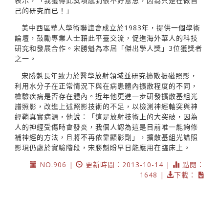
表示，「我獲得此獎項感到很不好意思，因為只是在做自
己的研究而已！」
美中西區華人學術聯誼會成立於1983年，提供一個學術
論壇，鼓勵專業人士藉此平臺交流，促進海外華人的科技
研究和發展合作。宋勝魁為本屆「傑出學人獎」3位獲獎者
之一。
宋勝魁長年致力於醫學放射領域並研究擴散振磁照影，
利用水分子在正常情況下與在病患體內擴散程度的不同，
檢驗疾病是否存在體內。近年他更進一步研發擴散基組光
譜照影，改進上述照影技術的不足，以檢測神經軸突與神
經鞘真實病源，他說：「這是放射技術上的大突破，因為
人的神經受傷時會發炎，我個人認為這是目前唯一能夠修
補神經的方法，且將不再依靠顯影劑」，擴散基組光譜照
影現仍處於實驗階段，宋勝魁盼早日能應用在臨床上。
NO.906 |
更新時間：2013-10-14 |
點閱：
1648 |
下載：