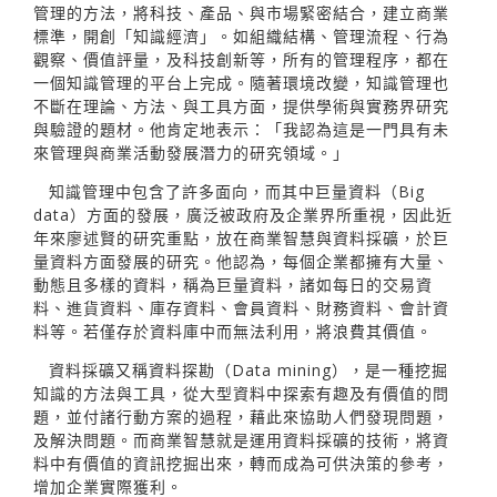
管理的方法，將科技、產品、與市場緊密結合，建立商業
標準，開創「知識經濟」。如組織結構、管理流程、行為
觀察、價值評量，及科技創新等，所有的管理程序，都在
一個知識管理的平台上完成。隨著環境改變，知識管理也
不斷在理論、方法、與工具方面，提供學術與實務界研究
與驗證的題材。他肯定地表示：「我認為這是一門具有未
來管理與商業活動發展潛力的研究領域。」
知識管理中包含了許多面向，而其中巨量資料（Big
data）方面的發展，廣泛被政府及企業界所重視，因此近
年來廖述賢的研究重點，放在商業智慧與資料採礦，於巨
量資料方面發展的研究。他認為，每個企業都擁有大量、
動態且多樣的資料，稱為巨量資料，諸如每日的交易資
料、進貨資料、庫存資料、會員資料、財務資料、會計資
料等。若僅存於資料庫中而無法利用，將浪費其價值。
資料採礦又稱資料探勘（Data mining），是一種挖掘
知識的方法與工具，從大型資料中探索有趣及有價值的問
題，並付諸行動方案的過程，藉此來協助人們發現問題，
及解決問題。而商業智慧就是運用資料採礦的技術，將資
料中有價值的資訊挖掘出來，轉而成為可供決策的參考，
增加企業實際獲利。