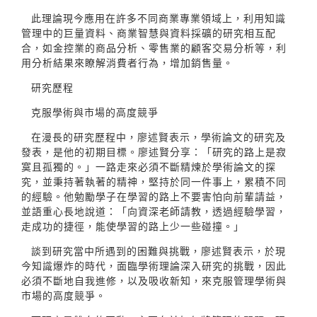
此理論現今應用在許多不同商業專業領域上，利用知識
管理中的巨量資料、商業智慧與資料採礦的研究相互配
合，如金控業的商品分析、零售業的顧客交易分析等，利
用分析結果來瞭解消費者行為，增加銷售量。
研究歷程
克服學術與市場的高度競爭
在漫長的研究歷程中，廖述賢表示，學術論文的研究及
發表，是他的初期目標。廖述賢分享：「研究的路上是寂
寞且孤獨的。」一路走來必須不斷精煉於學術論文的探
究，並秉持著執著的精神，堅持於同一件事上，累積不同
的經驗。他勉勵學子在學習的路上不要害怕向前輩請益，
並語重心長地說道：「向資深老師請教，透過經驗學習，
走成功的捷徑，能使學習的路上少一些碰撞。」
談到研究當中所遇到的困難與挑戰，廖述賢表示，於現
今知識爆炸的時代，面臨學術理論深入研究的挑戰，因此
必須不斷地自我進修，以及吸收新知，來克服管理學術與
市場的高度競爭。