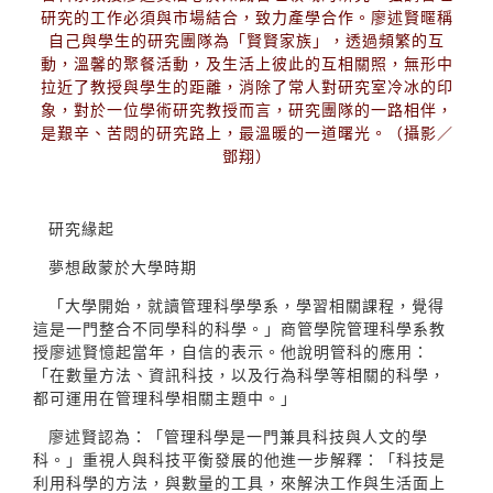
研究的工作必須與市場結合，致力產學合作。廖述賢暱稱
自己與學生的研究團隊為「賢賢家族」，透過頻繁的互
動，溫馨的聚餐活動，及生活上彼此的互相關照，無形中
拉近了教授與學生的距離，消除了常人對研究室冷冰的印
象，對於一位學術研究教授而言，研究團隊的一路相伴，
是艱辛、苦悶的研究路上，最溫暖的一道曙光。（攝影／
鄧翔）
研究緣起
夢想啟蒙於大學時期
「大學開始，就讀管理科學學系，學習相關課程，覺得
這是一門整合不同學科的科學。」商管學院管理科學系教
授廖述賢憶起當年，自信的表示。他說明管科的應用：
「在數量方法、資訊科技，以及行為科學等相關的科學，
都可運用在管理科學相關主題中。」
廖述賢認為：「管理科學是一門兼具科技與人文的學
科。」重視人與科技平衡發展的他進一步解釋：「科技是
利用科學的方法，與數量的工具，來解決工作與生活面上