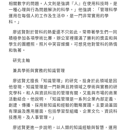
相關數字的問題。人文則是強調『人』在使用科技時，是
一種心理與行為問題解決的科學。」他強調：「管理科學
運用在每個人的工作及生活中，是一門非常實用的學
科。」
廖述賢對於管科的熱愛還不只如此，常帶著學生們一同
積極參加各項學術比賽，辦公室裡擺滿了勝利的獎盃和與
學生的團體照，照片中笑容燦爛，可想見他對管科的熱情
和執著。
研究主軸
兼具學術與實務的知識管理
廖述賢尤擅長「知識管理」的研究，投身於此領域是因
他發現，知識管理是一門新興且跨領域之學術與實務的研
究學科，和人與資訊科技的管理有關，又能與市場的商業
活動結合。他說明，「知識管理是一系列企業內部定義、
創建、傳播、採用新知識和經驗的戰略實踐。主要涵蓋固
有理論及應用層面，包括學習型組織、企業文化、資訊科
技應用，及人事管理。」
廖述賢更進一步說明，以人類的知識經驗與智慧，運用