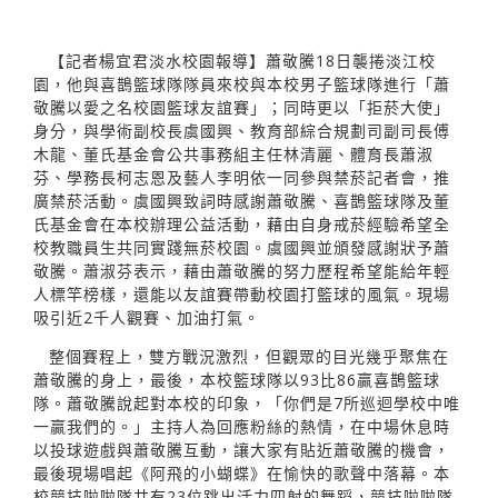
【記者楊宜君淡水校園報導】蕭敬騰18日襲捲淡江校
園，他與喜鵲籃球隊隊員來校與本校男子籃球隊進行「蕭
敬騰以愛之名校園籃球友誼賽」；同時更以「拒菸大使」
身分，與學術副校長虞國興、教育部綜合規劃司副司長傅
木龍、董氏基金會公共事務組主任林清麗、體育長蕭淑
芬、學務長柯志恩及藝人李明依一同參與禁菸記者會，推
廣禁菸活動。虞國興致詞時感謝蕭敬騰、喜鵲籃球隊及董
氏基金會在本校辦理公益活動，藉由自身戒菸經驗希望全
校教職員生共同實踐無菸校園。虞國興並頒發感謝狀予蕭
敬騰。蕭淑芬表示，藉由蕭敬騰的努力歷程希望能給年輕
人標竿榜樣，還能以友誼賽帶動校園打籃球的風氣。現場
吸引近2千人觀賽、加油打氣。
整個賽程上，雙方戰況激烈，但觀眾的目光幾乎聚焦在
蕭敬騰的身上，最後，本校籃球隊以93比86贏喜鵲籃球
隊。蕭敬騰說起對本校的印象，「你們是7所巡迴學校中唯
一贏我們的。」主持人為回應粉絲的熱情，在中場休息時
以投球遊戲與蕭敬騰互動，讓大家有貼近蕭敬騰的機會，
最後現場唱起《阿飛的小蝴蝶》在愉快的歌聲中落幕。本
校競技啦啦隊共有23位跳出活力四射的舞蹈，競技啦啦隊