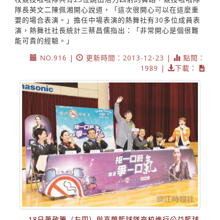
隊長英文二陳佩湘開心說道，「這次很開心可以在這麼重
要的場合表演。」擔任中場表演的熱舞社有30多位成員表
演，熱舞社社長統計三蔡昌儒指出：「非常開心是個很難
能可貴的經驗。」
NO.916 |
更新時間：2013-12-23 |
點閱：
1989 |
下載：
18日蕭敬騰（左四）與喜鵲籃球隊來校進行公益籃球