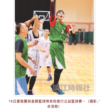
18日蕭敬騰與喜鵲籃球隊來校進行公益籃球賽。（攝影／
余浩鉻）