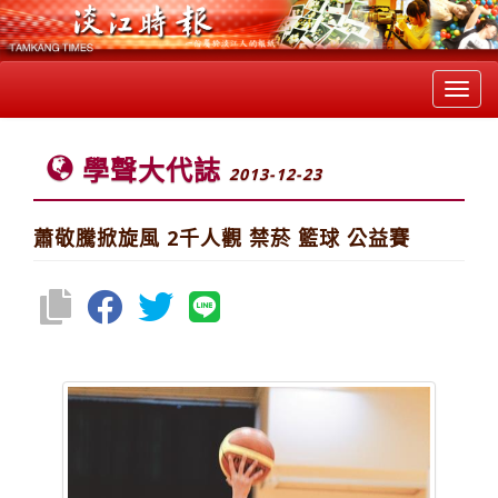
Toggl
navig
學聲大代誌
2013-12-23
蕭敬騰掀旋風 2千人觀 禁菸 籃球 公益賽