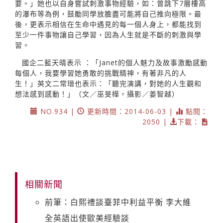
要。」她也以自身嘗試刺激事物經驗，如：曾跳下7層樓高
的瀑布等為例，鼓勵同學放膽盡可能將自己推向極限。最
後，更表示相信在生命中遇見的每一個人身上，都能找到
至少一件事物讓自己學習，因為人生就是不斷的刺激與學
習。
國企二藍天晴表示 ：「Janet的個人魅力及故事激勵感動
每個人，我要學習她勇敢的挑戰精神，有著非凡的人
生！」英文二常瑨也表示：「聽完演講，對她的人生觀和
想法感到感動！」（文／巫旻樺，攝影／姜智越）
NO.934 |
更新時間：2014-06-03 |
點閱：
2050 |
下載：
相關新聞
前筆：白熙禮談臺菲中利益平衡 李大維
全英語出使歐美經驗談