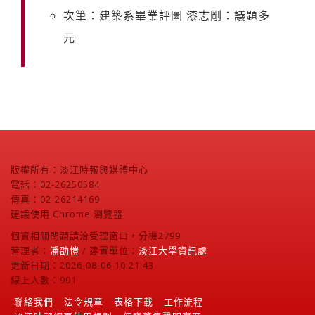
次筆：建築系畢業評圖 漆志剛：議題多
元
版權所有：淡江時報與媒體中心
電話：02-26250584
傳真：02-26214169
建議使用 Chrome 瀏覽器
個資相關問題請洽受理窗口，分機2799
管理者：
潘劭愷
/ 建置單位：
淡江大學資訊處
更新日期：2026-08-06 10:21:43
線上人數：901
聯絡我們
法令規章
表格下載
工作流程