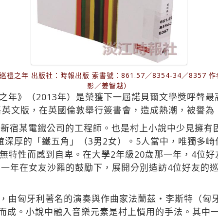
之年 出版社：時報出版 索書號：861.57／8354-34／8357 作
影／姜智越）
之年》（2013年）是榮獲下一屆諾貝爾文學獎呼聲
發售英文版，在英國倫敦舉行簽書會，造成熱潮，被譽為
京新宿某電鐵公司的工程師。也是村上小說中少見擁有
誼深厚的「鐵五角」（3男2女）。5人當中，唯獨多
無特性而感到自卑。在大學2年級20歲那一年，4位
那一年在女友沙羅的鼓勵下，展開分別造訪4位好友的
由匈牙利著名的演奏與作曲家法蘭茲‧李斯特（匈牙利語：L
886）創作而成。小說中融入音樂元素是村上慣用的手法。其中一首