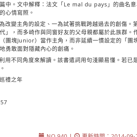
中。文中解釋：法文「Le mal du pays」的曲
的心情寫照。
為改變主角的設定、一為試著挑戰跨越過去的創傷。
代」，而多崎作與同窗好友的父母親都屬於此族群。
（團塊Junior）當作主角，而非延續一慣設定的「
地勇敢面對隱藏內心的創痛。
利用不同角度來解讀。該書遣詞用句淺顯易懂。若已
。
巡禮之年
57
NO.940 |
更新時間：2014-09-