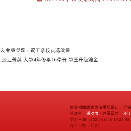
校友令狐榮達、資工系校友馮啟豐
造淡江菁英 大學4年修畢16學分 學歷升級鑲金
個資相關問題請洽受理窗口，分機2
管理者：
潘劭愷
/ 建置單位：
淡
更新日期：2026-08-06 10:21:43
線上人數：1129