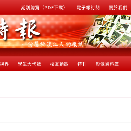
期別總覽（PDF下載）
電子報訂閱
關於我們
視界
學生大代誌
校友動態
特刊
影像資料庫