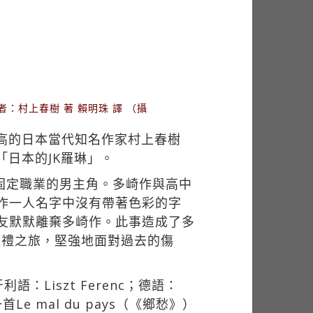
者：村上春樹 著 賴明珠 譯 （攝
最高的日本當代知名作家村上春樹
「日本的JK羅琳」。
固定職業的男主角。多崎作與高中
崎作一人名字中沒有帶著色彩的字
好友默默離棄多崎作。此事造成了多
巡禮之旅，堅強地面對過去的傷
iszt Ferenc；德語：
Le mal du pays（《鄉愁》）