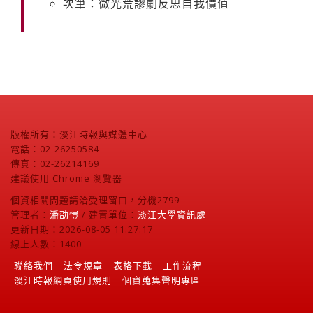
次筆：微光荒謬劇反思自我價值
版權所有：淡江時報與媒體中心
電話：02-26250584
傳真：02-26214169
建議使用 Chrome 瀏覽器
個資相關問題請洽受理窗口，分機2799
管理者：
潘劭愷
/ 建置單位：
淡江大學資訊處
更新日期：2026-08-05 11:27:17
線上人數：1400
聯絡我們
法令規章
表格下載
工作流程
淡江時報網頁使用規則
個資蒐集聲明專區