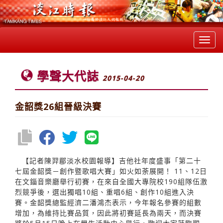
Toggl
navig
學聲大代誌
2015-04-20
金韶獎26組晉級決賽
【記者陳羿郿淡水校園報導】吉他社年度盛事「第二十
七屆金韶獎－創作暨歌唱大賽」如火如荼展開！ 11、12日
在文錙音樂廳舉行初賽，在來自全國大專院校190組隊伍激
烈競爭後，選出獨唱10組、重唱6組、創作10組進入決
賽。金韶獎總監經濟二潘鴻杰表示，今年報名參賽的組數
增加，為維持比賽品質，因此將初賽延長為兩天，而決賽