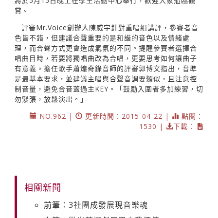
將於5月15日晚上在學生活動中心舉行，歡迎大家蒞臨觀
賞。
評審Mr.Voice創辦人陳威宇針對重唱組講評，參賽者音
色皆不錯，但建議合聲重要的是和諧的音色以及情緒處
理，而合聲方式更會造成氣氛的不同。提醒參賽者選擇合
唱曲目時，若要將獨唱曲改為合唱，更要思考如何讓曲子
有意義。擔任歌手蕭煌奇錄音師的評審郭博文指出，音準
是最基本要求，並建議主唱與合聲音調要類似，且注意控
制音量，避免合音蓋過主KEY。「鼓勵入圍者多加練習，切
勿緊張，放鬆演出。」
NO.962 |
更新時間：2015-04-22 |
點閱：
1530 |
下載：
相關新聞
前筆：3社團成發展現音樂魂