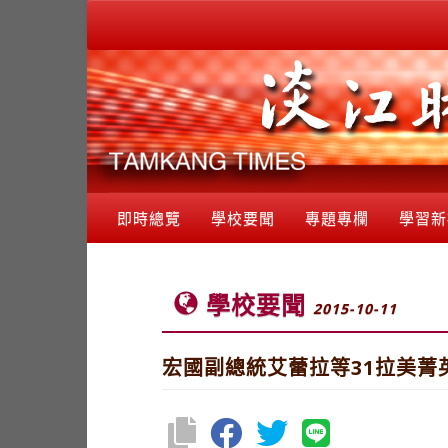
即時總覽
學校要聞
專題專欄
學習新
學校要聞
2015-10-11
宏國副總統艾蕾拉等31拉美菁