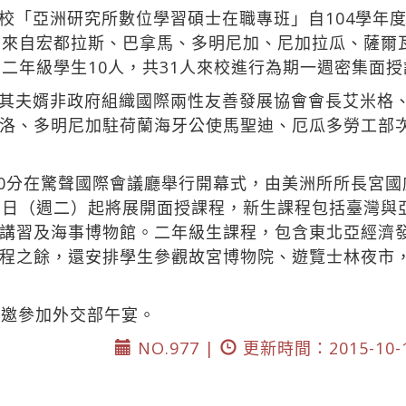
校「亞洲研究所數位學習碩士在職專班」自104學年
，來自宏都拉斯、巴拿馬、多明尼加、尼加拉瓜、薩爾
、二年級學生10人，共31人來校進行為期一週密集面
其夫婿非政府組織國際兩性友善發展協會會長艾米格
洛、多明尼加駐荷蘭海牙公使馬聖迪、厄瓜多勞工部次
時30分在驚聲國際會議廳舉行開幕式，由美洲所所長宮
3日（週二）起將展開面授課程，新生課程包括臺灣與
講習及海事博物館。二年級生課程，包含東北亞經濟
程之餘，還安排學生參觀故宮博物院、遊覽士林夜市
受邀參加外交部午宴。
NO.977 |
更新時間：2015-10-