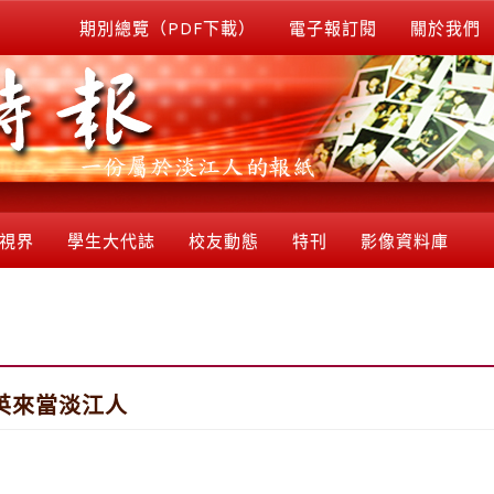
期別總覽（PDF下載）
電子報訂閱
關於我們
視界
學生大代誌
校友動態
特刊
影像資料庫
英來當淡江人