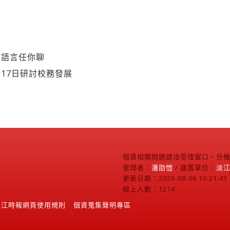
５語言任你聊
17日研討校務發展
個資相關問題請洽受理窗口，分機2
管理者：
潘劭愷
/ 建置單位：
淡
更新日期：2026-08-06 10:21:43
線上人數：1214
淡江時報網頁使用規則
個資蒐集聲明專區