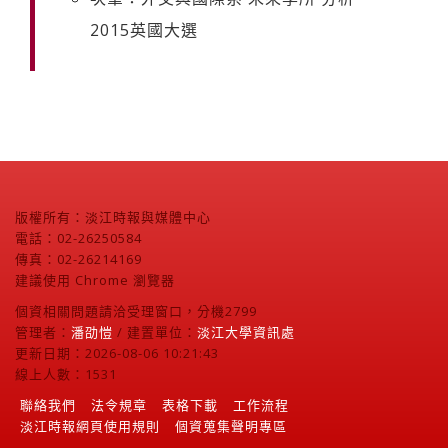
2015英國大選
版權所有：淡江時報與媒體中心
電話：02-26250584
傳真：02-26214169
建議使用 Chrome 瀏覽器
個資相關問題請洽受理窗口，分機2799
管理者：
潘劭愷
/ 建置單位：
淡江大學資訊處
更新日期：2026-08-06 10:21:43
線上人數：1531
聯絡我們
法令規章
表格下載
工作流程
淡江時報網頁使用規則
個資蒐集聲明專區