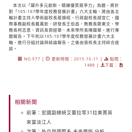
本次以「躍升多元創新，精鍊優質競爭力」為題，將針
對「105-107學年度校務發展計畫」六大主軸，將由各主
軸計畫主持人學術副校長葛煥昭、行政副校長胡宜仁、國
際事務副校長戴萬欽、研發長王伯昌、教務長鄭東文、學
務長柯志恩、資訊長郭經華、未來學所長陳國華，進行專
題報告。下午則以105-107學年度校務發展計畫六大主
軸，進行分組討論與結論報告，之後由張校長主持綜合座
談。
NO.977 |
更新時間：2015-10-11 |
點閱：
1488 |
下載：
相關新聞
前筆：宏國副總統艾蕾拉等31拉美菁英
來當淡江人
次筆：外交與國際系 未來學所 分析