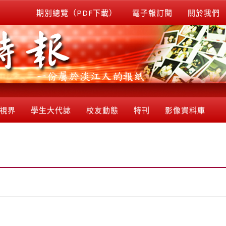
期別總覽（PDF下載）
電子報訂閱
關於我們
視界
學生大代誌
校友動態
特刊
影像資料庫