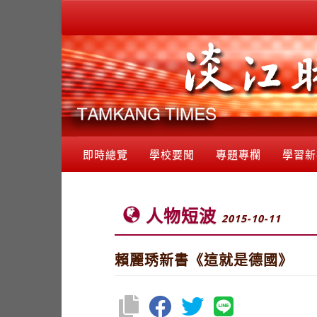
即時總覽
學校要聞
專題專欄
學習新
人物短波
2015-10-11
賴麗琇新書《這就是德國》