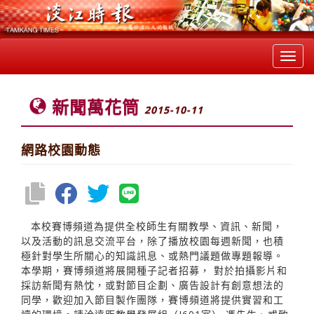
Toggl
navig
新聞萬花筒
2015-10-11
網路校園動態
本校賽博頻道為提供全校師生有關教學、資訊、新聞，
以及活動的訊息交流平台，除了播放校園每週新聞，也積
極針對學生所關心的知識訊息、或熱門議題做專題報導。
本學期，賽博頻道將展開種子記者招募， 對於拍攝影片和
採訪新聞有熱忱，或對節目企劃、廣告設計有創意想法的
同學，歡迎加入節目製作團隊，賽博頻道將提供實習和工