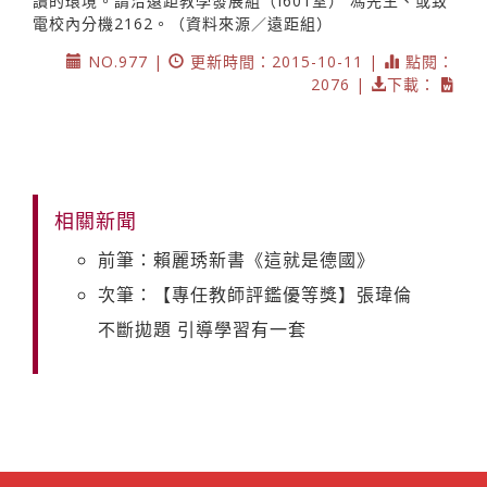
讀的環境。請洽遠距教學發展組（I601室） 馮先生、或致
電校內分機2162。（資料來源／遠距組）
NO.977 |
更新時間：2015-10-11 |
點閱：
2076 |
下載：
相關新聞
前筆：賴麗琇新書《這就是德國》
次筆：【專任教師評鑑優等獎】張瑋倫
不斷拋題 引導學習有一套