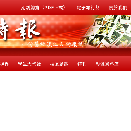
期別總覽（PDF下載）
電子報訂閱
關於我們
視界
學生大代誌
校友動態
特刊
影像資料庫