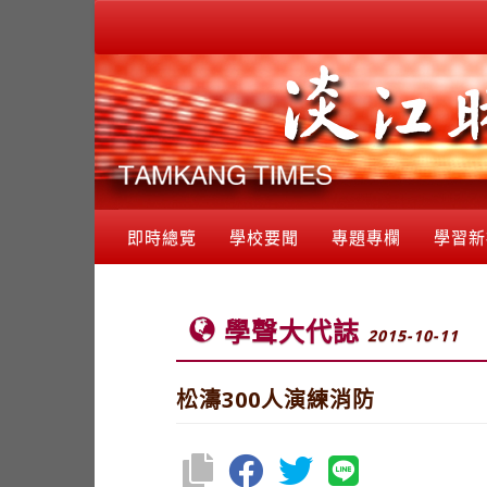
即時總覽
學校要聞
專題專欄
學習新
學聲大代誌
2015-10-11
松濤300人演練消防