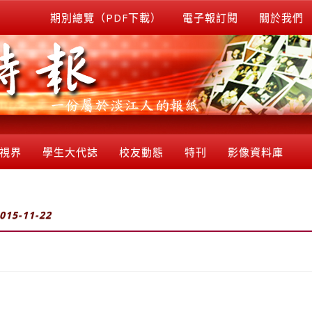
期別總覽（PDF下載）
電子報訂閱
關於我們
視界
學生大代誌
校友動態
特刊
影像資料庫
015-11-22