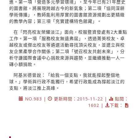
進。第一項「營造多元學習環境」，至今年已有21年歷史
的圖書館，將展現跨越古今的新氣象；第二項「協同深耕
學術傳播」，教師能利用厚實的圖書館資源規劃出更精緻
的教學內容；第三項「充實建構特色館藏」。
在「閃亮校友榮耀淡江」面向，校服暨資發處有2大重點
工作。第一項「服務校友無遠弗屆」，透過菁英校友、卓
越校友或傑出校友等遴選活動尋找頂尖校友，並建立與校
友企業產學合作關係；第二項「號召校友共創未來」，分
析守謙國際會議中心捐款來源與趨勢，並繼續推動一人一
磚小額捐款。
阿基米德曾說：「給我一個支點，我就能撐起整個地
球。」學術與行政不能獨行，希望行政能成為撐起淡江的
支點，將淡江推上高峰。
NO.983 |
更新時間：2015-11-22 |
點閱：
1602 |
下載：