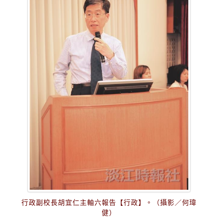
行政副校長胡宜仁主軸六報告【行政】。（攝影／何瑋
健）