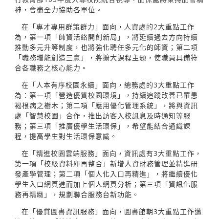
神，會盡全力協助各單位。
在「專才專用群策群力」面向，人資處的2大重點工作
為，第一項「師資活絡開創新局」，將延續過去方向持續
推動多元升等制度，也將強化聘任多元化的師資；第二項
「職務增能創造三贏」，將擴大課程主題，使職員具備符
合各職務之核心能力。
在「人本有序校園永續」面向，總務處的3大重點工作
為：第一項「營造優質校園環境」，持續追蹤改善已罹患
褐根病之樹木；第二項「應用優化管理系統」，將與資訊
處「智慧校園」合作，推出訪客入校訊息及時通知等服
務；第三項「推廣優學生活環保」，希望能結合通識課
程，提高學生對生活環保意識。
在「精進校園雲端服務」面向，資訊處有3大重點工作，
第一項「校級資料庫再整合」新增人資財務管理並精進研
發產學管理；第二項「個人化入口再精進」，將繼續優化
學生入口網頁進而加上個人網頁分析；第三項「資訊化服
務再精緻」，規劃聯合服務台新功能。
在「優質圖書資訊服務」面向，圖書館朝3大重點工作邁