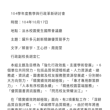
104學年度教學與行政革新研討會
時間：104年10月17日
地點：淡水校園覺生國際會議廳
主題：躍升多元創新精鍊優質競爭力
文字／蔡晉宇、王心妤、周雨萱
行政副校長胡宜仁
本組主題及目標為「強化行政效能，支援學術發展」。6
個單位共同努力，包括品質保證稽核處、人力資源處、總
務處、資訊處、圖書館及校友服務暨資源發展處。分別朝6
大方向努力，「精實績效跨越極致」、「專才專用群策群
力」、「人本有序校園永續」、「精進校園雲端服務」、
「優質圖書資訊服務」、「閃亮校友榮耀淡江」。
在「精實績效跨越極致」面向，有2項重點工作：「深耕
品質自我評鑑」、「卓越標竿品質精進」。由於明年將進
行教育部105年度大專校院統合視導，品保處將秉持品管精