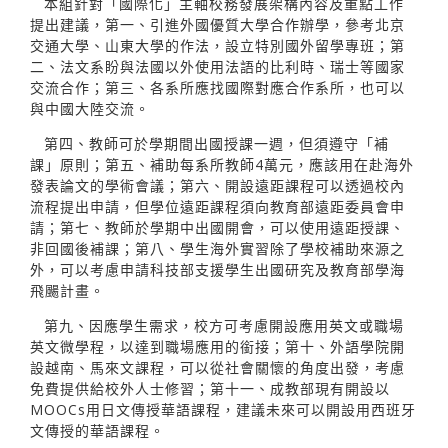
本組針對「國際化」主軸校務發展架構內容及重點工作
提出建議，第一、引進外國優質大學合作辦學，參考北京
交通大學、山東大學的作法，設立特別國外留學專班；第
二、法文系盼與法國以外使用法語的比利時、瑞士等國家
交流合作；第三、各系所應找國際對應合作系所，也可以
與中國大陸交流。
第四、教師可於學期間出國授課一週，但須遵守「補
課」原則；第五、補助每系所教師4萬元，應該用在赴海外
發表論文的學術會議；第六、開設遠距課程可以透過校內
流程提出申請，但學位遠距課程須向教育部遠距委員會申
請；第七、教師於學期中出國開會，可以使用遠距授課、
非回國後補課；第八、學生海外實習除了學校補助來源之
外，可以考慮申請科技部支援學生出國研究及教育部學海
飛颺計畫。
第九、因應學生需求，校方可考慮開設應用英文或職場
英文微學程，以達到職場應用的銜接；第十、外語學院開
設越南、馬來文課程，可以從社會關懷的角度出發，考慮
免費提供給校外人士修習；第十一、成教部現有開設以
MOOCs用日文傳授華語課程，建議未來可以開設用西班牙
文傳授的華語課程。