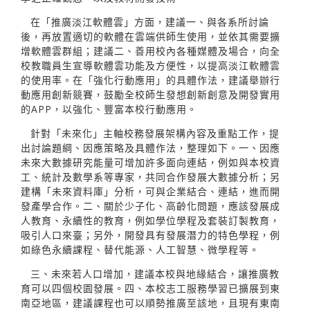
在「推廣淡江軟體雲」方面，建議一、與各系所討論
後，再放置適切的軟體在雲端供師生使用，並依其需要擴
增軟體雲群組；建議二、善用校內各種媒體及場合，向全
校教職員生宣導軟體雲功能及方便性，以提高淡江軟體雲
的使用率。在「強化行動應用」的具體作法，建議舉辦行
動應用創新競賽，鼓勵全校師生發想創新創意及開發實用
的APP，以強化、豐富本校行動應用。
針對「未來化」主軸校務發展架構內容及重點工作，提
出討論題綱、因應策略及具體作法，整理如下。一、因應
未來大數據研究能量可增加許多面向連結，例如與本校資
工、統計及數學系等專家，共同合作發展大數據分析；另
建構「未來資料庫」分析，可與企業結合、連結，進而開
發產學合作。二、關於少子化、高齡化問題，應該發展成
人教育、永續性的教育，例如學位學程及套裝訂製教育，
吸引人口來臺；另外，開發具有發展潛力的特色學程，例
如綠色永續課程、替代能源、人工智慧、微學程等。
三、未來若人口增加，建議本校與地緣結合，讓推廣教
育可以四個校園發展。四、本校志工服務學習已擴展到東
南亞地區，建議課程也可以順勢推廣至該地，且現有東南