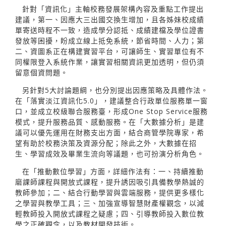
針對「資訊化」主軸校務發展架構內容及重點工作提出
建議，第一、因應大三出國交換生增加，且各姊妹校成績
單寄送時程不一致，造成學分認抵、成績建檔及學位證書
發放等困擾，盼成立線上抵免系統，節省時間、人力；第
二、資圖系正在構建實習平台，可讓師生、實習單位有不
同權限登入系統作業，讓實習相關資訊更加透明，但仍須
留意個資問題。
另針對5大討論題綱，也分別提出因應策略及具體作法。
在「落實淡江資訊化5.0」，建議整合行政單位服務單一窗
口，並成立校級聯合服務臺，形成One Stop Service服務
模式，提升服務品質、感動服務。在「大數據分析」是建
議可以優先運用在財務支出方面，結合商管學院專家，希
望有助於校務決策及資源分配；除此之外，大數據在招
生、學習成效及畢業生流向等議題，也可扮演分析角色。
在「推動數位學習」方面，詳細作法有：一、持續推動
磨課師課程與開放式課程，提升誘因吸引具備教學熱誠的
教師參加；二、結合行動學習與雲端服務，提供更多樣化
之學習與教學工具；三、加強宣導智慧財產權觀念，以減
輕教師投入開放式課程之疑慮；四、引導教師投入數位教
學之正確觀念，以及教材開發技術。