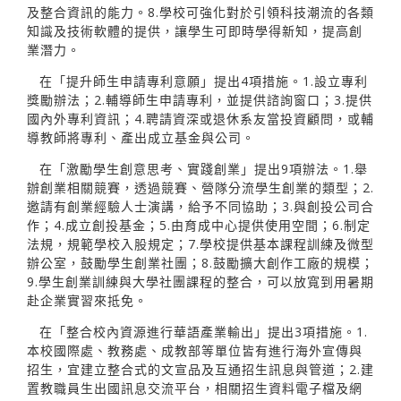
及整合資訊的能力。8.學校可強化對於引領科技潮流的各類
知識及技術軟體的提供，讓學生可即時學得新知，提高創
業潛力。
在「提升師生申請專利意願」提出4項措施。1.設立專利
獎勵辦法；2.輔導師生申請專利，並提供諮詢窗口；3.提供
國內外專利資訊；4.聘請資深或退休系友當投資顧問，或輔
導教師將專利、產出成立基金與公司。
在「激勵學生創意思考、實踐創業」提出9項辦法。1.舉
辦創業相關競賽，透過競賽、營隊分流學生創業的類型；2.
邀請有創業經驗人士演講，給予不同協助；3.與創投公司合
作；4.成立創投基金；5.由育成中心提供使用空間；6.制定
法規，規範學校入股規定；7.學校提供基本課程訓練及微型
辦公室，鼓勵學生創業社團；8.鼓勵擴大創作工廠的規模；
9.學生創業訓練與大學社團課程的整合，可以放寬到用暑期
赴企業實習來抵免。
在「整合校內資源進行華語產業輸出」提出3項措施。1.
本校國際處、教務處、成教部等單位皆有進行海外宣傳與
招生，宜建立整合式的文宣品及互通招生訊息與管道；2.建
置教職員生出國訊息交流平台，相關招生資料電子檔及網