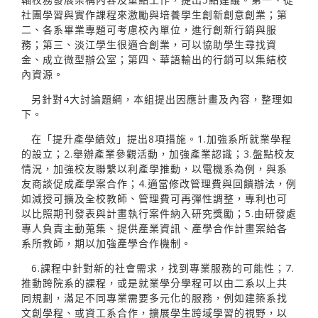
社團學習與實作課程來激勵與培養學生創新創意創業；第
二、各系畢業專題可考慮校內單位，進行創新行銷與服
務；第三、淡江學生很適合創業，可以協助學生尋找資
金、成立微型辦公室；第四、華語輸出的行銷可以集結校
內資源。
另針對4大討論題綱，本組提出因應計畫及內容，整理如
下。
在「提升產學績效」提出8項措施。1.加強系所就業學程
的設立；2.舉辦產業參觀活動，加強產業認識；3.盤點校友
情況，加強校友聯繫以利產學推動，以電機系為例，與系
友商談促成產學案合作；4.適當修改管理費與回饋辦法，例
如減授可擴及全校教師、管理費可再彈性調整，專利也可
以比照期刊發表與計畫執行案件納入研究獎勵；5.由研發處
專人負責主動蒐集、提供產業資訊、產學合作計畫案給各
系所教師，期以加強產學合作機制。
6.課程中針對新的社會需求，找到專業服務的可能性；7.
推動跨院系的課程，或是就業學分學程可以由二系以上共
同規劃，滿足不同專業需要多元化的服務，例如建築系找
文創學程、或資工系合作，擴展學生跨域學習的視野，以