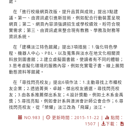
處。
在「進行校級網頁改版，提升品質與成效」提出3點建
議。第一、由資訊處引進新技術，例如配合行動裝置呈現
網頁；第二、網頁內容須強調招生或學校績效，盼符合現
實需求；第三、由資訊處來整合現有教務、學務及財務等
資訊系統。
在「建構淡江特色館藏」提出3項措施：1.強化特色學
程、機器人中心、PBL，以及蒐集與淡水在地文化相關資
料放到圖書館；2.建立虛擬圖書館，使讀者有不同的體驗；
3.思考虛擬化環境的服務內容，例如充實電子書、線上展閱
動態資料等館藏。
在「尋找閃亮校友」提出6項作法：1.主動尋找上市櫃校
友企業；2.透過菁英、卓越、傑出校友遴選，尋找閃亮校
友；3.由各系推薦傑出系友；4.設計獎勵，例如土木系金禹
獎；5.尋找亮點，例如會計系與澳洲會計師公會合作；6.尋
找閃亮校友，從「榮耀」淡江改為「飛躍」淡江。
NO.983 |
更新時間：2015-11-22 |
點閱：
1507 |
下載：