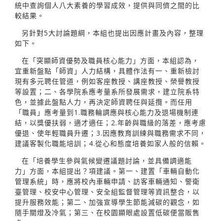
統中查詢個人八大素養的學習成效，提供與同儕之間的比
較結果。
另針對5大討論題綱，本組也提出因應計畫及內容，整理
如下。
在「突顯師資優勢及職員核心能力」方面，本組認為，
宜重新盤點「師資」人力結構，具體作法有一、重新檢討
現有多元聘任管道，例如客座教授、講座教授、榮譽教授
等設置；二、各學院系應考量系所發展需求，建立院系特
色，並據此盤點人力，再決定師資聘任與延攬。而任用
「職員」應考量到1.職務輪調應與核心能力及退場機制連
結，以獎優扶弱，適才適任；2.年齡與職級的落差，應考慮
優退、使年輕職員升遷；3.因應教育訓練與職務需求不同，
建議客製化職能培訓；4.從心和態度培養如家人般的信賴。
在「培養學生參與氣候變遷議題討論，並具備調適能
力」方面，本組提出？項建議。第一、建置「車輛自動化
管理系統」時，應將校內車輛申請、訪客車輛通知、警衛
臺管理、校安中心管理、安全組監督管理等資訊整合，以
提升服務效能；第二、加強宣導學生節能減碳的觀念，如
隨手關燈及冷氣；第三、在校園顯眼處設置低碳便當販售