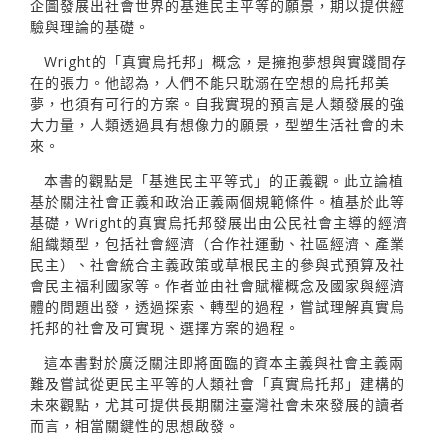
企圖發展出社會世界的基進民主平等的願景，期以提供經
驗與理論的基礎。
Wright的「真實烏托邦」概念，是擁抱夢想與實踐間存
在的張力。他認為，人們不能只耽溺在空想的烏托邦美
夢，也須有可行的方案。自我實現的預言是人類發展的強
大力量，人類透過具有想像力的願景，型塑生活社會的未
來。
本書的觀點是「基進民主平等式」的正義觀。此立論植
基於關注社會正義和政治正義兩個規範條件。植基於此等
基礎，Wright的真實烏托邦發展出由公民社會主導的經濟
組織類型，包括社會經濟（合作社運動、社區經濟、產業
民主）、社會統合主義政策或草根民主的參與式預算及社
會民主福利國家等。作者並由社會賦權概念及國家與經濟
體的問題出發，透過探索、轉型的過程，嘗試理解真實烏
托邦的社會及可實現、選擇方案的過程。
這本書對於廣泛關注即將面臨的資本主義與社會主義兩
難及嘗試從更民主平等的人類社會「真實烏托邦」建構的
未來觀點，尤其可提供長期關注臺灣社會未來發展的讀者
而言，相當關鍵性的思想啟發。