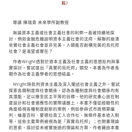
毅）
導讀 陳瑞貴 未來學所副教授
無論資本主義或社會主義社會的利弊一直被持續地探
討，例如金融危機說明資本主義社會的沈疴，蘇聯的崩潰
坐實社會主義社會並非完美。人類能否創構完美的烏托邦
社會？是渴望或實在？
作者Wright透對於資本主義及社會主義的思想批判與事
實探討，嘗試提出「真實的烏托邦」類型。本書為作者長
期作為社會主義學者的思想結晶。
Wright除批判資本主義及深入闡述社會主義之外，嘗試
探索各類制度與社會關係，認為各種制度與社會關係均有
其潛能，足以臻至民主平等的目標。他的研究重心放在制
度設計和社會適應性的實際議題上，本書不僅從經驗性的
角度檢視各種制度創新的案例，例如參與式市政預算編
列、維基百科、蒙德拉貢工人合作社、無條件基本收入制
等，這些主要案例被視為是「真實烏托邦」；也側重理論
的思索，探討從未被實施過的理論和方案。作者藉由本書