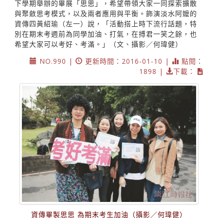
下學期舉辦的畢展「思思」，希望帶領大家一同探索擴散
與聚斂思考模式，以及兩者應用與平衡。飾演淡水阿嬤的
資傳四黃紹瑜（左一）說，「活動搭上時下流行話題，特
別在期末考週前為同學加油、打氣，在搏君一笑之餘，也
希望大家可以考好、考滿。」（文、攝影／何瑋健）
NO.990 |
更新時間：2016-01-10 |
點閱：
1898 |
下載：
資傳畢製思思 為期末考生加油（攝影／何瑋健）