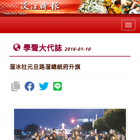
Toggl
navig
學聲大代誌
2016-01-10
溜冰社元旦路溜總統府升旗