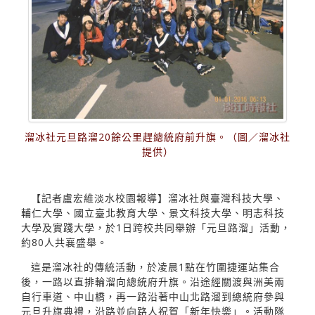
溜冰社元旦路溜20餘公里趕總統府前升旗。（圖／溜冰社
提供）
【記者盧宏維淡水校園報導】溜冰社與臺灣科技大學、
輔仁大學、國立臺北教育大學、景文科技大學、明志科技
大學及實踐大學，於1日跨校共同舉辦「元旦路溜」活動，
約80人共襄盛舉。
這是溜冰社的傳統活動，於凌晨1點在竹圍捷運站集合
後，一路以直排輪溜向總統府升旗。沿途經關渡與洲美兩
自行車道、中山橋，再一路沿著中山北路溜到總統府參與
元旦升旗典禮，沿路並向路人祝賀「新年快樂」。活動隊