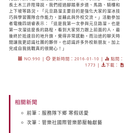
長土木三許陞瑋說，我們經過腳踏車步道、馬路、騎樓和
上下坡等路況，「元旦路溜主要目的是強化大家的溜冰技
巧與學習團隊合作能力，並藉此與外校交流。」活動參加
者電機四胡睿表示：「這是我第一次參與元旦路溜，也是
第一次溜這麼長的路程，看到大家努力跟上前面的人，最
後終於抵達目的地升旗，覺得非常感動。而沿途的聊天時
間讓我更認識社團的夥伴，也認識許多外校新朋友，加上
完成自我挑戰真的很開心！」
NO.990 |
更新時間：2016-01-10 |
點閱：
1773 |
下載：
相關新聞
前筆：服務隊下鄉 寒假送愛
次筆：管樂社國際管樂節壓軸獻藝