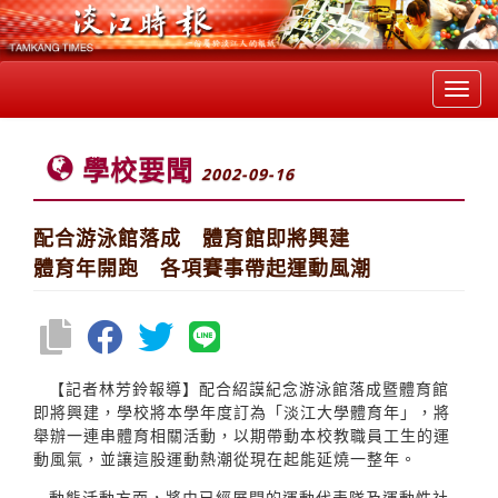
Toggl
navig
學校要聞
2002-09-16
配合游泳館落成 體育館即將興建
體育年開跑 各項賽事帶起運動風潮
【記者林芳鈴報導】配合紹謨紀念游泳館落成暨體育館
即將興建，學校將本學年度訂為「淡江大學體育年」，將
舉辦一連串體育相關活動，以期帶動本校教職員工生的運
動風氣，並讓這股運動熱潮從現在起能延燒一整年。
動態活動方面，將由已經展開的運動代表隊及運動性社