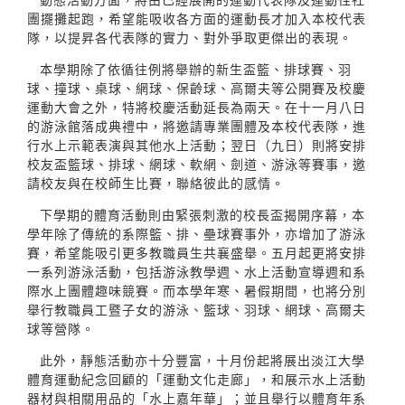
團擺攤起跑，希望能吸收各方面的運動長才加入本校代表
隊，以提昇各代表隊的實力、對外爭取更傑出的表現。
本學期除了依循往例將舉辦的新生盃籃、排球賽、羽
球、撞球、桌球、網球、保齡球、高爾夫等公開賽及校慶
運動大會之外，特將校慶活動延長為兩天。在十一月八日
的游泳館落成典禮中，將邀請專業團體及本校代表隊，進
行水上示範表演與其他水上活動；翌日（九日）則將安排
校友盃籃球、排球、網球、軟網、劍道、游泳等賽事，邀
請校友與在校師生比賽，聯絡彼此的感情。
下學期的體育活動則由緊張刺激的校長盃揭開序幕，本
學年除了傳統的系際籃、排、壘球賽事外，亦增加了游泳
賽，希望能吸引更多教職員生共襄盛舉。五月起更將安排
一系列游泳活動，包括游泳教學週、水上活動宣導週和系
際水上團體趣味競賽。而本學年寒、暑假期間，也將分別
舉行教職員工暨子女的游泳、籃球、羽球、網球、高爾夫
球等營隊。
此外，靜態活動亦十分豐富，十月份起將展出淡江大學
體育運動紀念回顧的「運動文化走廊」，和展示水上活動
器材與相關用品的「水上嘉年華」；並且舉行以體育年系