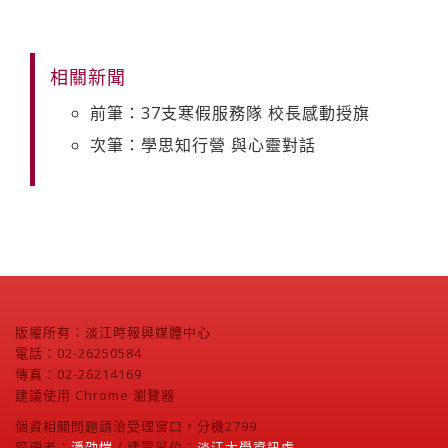
相關新聞
前筆：37支寒假服務隊 校長感動授旗
次筆：學思知行營 與心靈對話
版權所有：淡江時報與媒體中心
電話：02-26250584
傳真：02-26214169
建議使用 Chrome 瀏覽器
個資相關問題請洽受理窗口，分機2799
管理者：
潘劭愷
/ 建置單位：
淡江大學資訊處