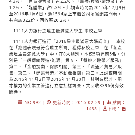
4.3%、「百貨零售業」占2.2%、「醫療∕農牧∕環境業」占
1.2%、「媒體業」占0.3%。此調查時間為2015年12月9日
至2016年1月6日，邀1594家上市櫃公司填寫網路問卷，
共完訪322份，回收率20.2%。
1111人力銀行之雇主最滿意大學生 本校亞軍
1111人力銀行進行「2016雇主最滿意大學調查」，本校
在「總體表現最符合雇主所需」獲得私校亞軍。在「各產
業雇主最滿意大學」中，在8大類別，本校5項進前5名，分
別是「一般傳統製造/能源」第五、「餐旅／遊憩／服務」
第二、「金融投顧、保險相關」第三、「流通／貿易／販
售」第二、「建築營造／不動產相關」第三。此調查時間
為2015年11月2日至2015年11月30日，針對有選才、用
才權力的企業主管進行立意抽樣調查，共回收3396份有效
問卷。
NO.992 |
更新時間：2016-02-29 |
點閱：
1438 |
下載：