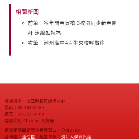
相關新聞
前筆：猴年開春賀禧 3校園同步新春團
拜 連線獻祝福
次筆：潮州高中4百生來校呼嚮往
版權所有：淡江時報與媒體中心
電話：02-26250584
傳真：02-26214169
建議使用 Chrome 瀏覽器
個資相關問題請洽受理窗口，分機2799
管理者：
潘劭愷
/ 建置單位：
淡江大學資訊處