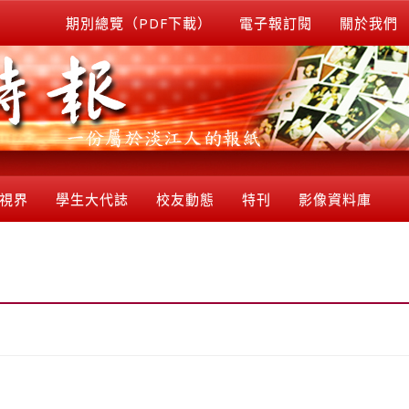
期別總覽（PDF下載）
電子報訂閱
關於我們
視界
學生大代誌
校友動態
特刊
影像資料庫