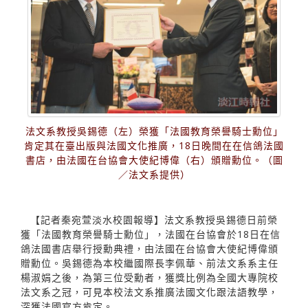
法文系教授吳錫德（左）榮獲「法國教育榮譽騎士勳位」
肯定其在臺出版與法國文化推廣，18日晚間在在信鴿法國
書店，由法國在台協會大使紀博偉（右）頒贈勳位。（圖
／法文系提供）
【記者秦宛萱淡水校園報導】法文系教授吳錫德日前榮
獲「法國教育榮譽騎士勳位」，法國在台協會於18日在信
鴿法國書店舉行授勳典禮，由法國在台協會大使紀博偉頒
贈勳位。吳錫德為本校繼國際長李佩華、前法文系系主任
楊淑娟之後，為第三位受勳者，獲獎比例為全國大專院校
法文系之冠，可見本校法文系推廣法國文化跟法語教學，
深獲法國官方肯定。