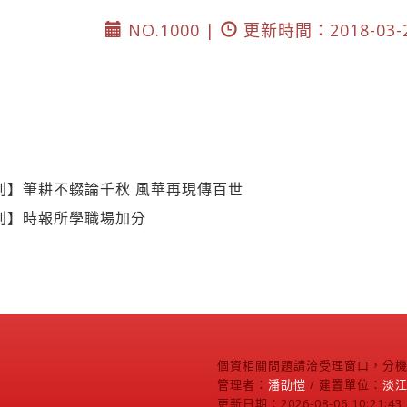
NO.1000 |
更新時間：2018-03-
特刊】筆耕不輟論千秋 風華再現傳百世
特刊】時報所學職場加分
個資相關問題請洽受理窗口，分機2
管理者：
潘劭愷
/ 建置單位：
淡
更新日期：2026-08-06 10:21:43