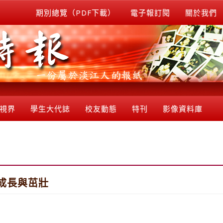
期別總覽（PDF下載）
電子報訂閱
關於我們
視界
學生大代誌
校友動態
特刊
影像資料庫
江成長與茁壯