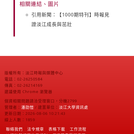
相關連結、圖片
引用新聞：【1000期特刊】時報見
證淡江成長與茁壯
版權所有：淡江時報與媒體中心
電話：02-26250584
傳真：02-26214169
建議使用 Chrome 瀏覽器
個資相關問題請洽受理窗口，分機2799
管理者：
潘劭愷
/ 建置單位：
淡江大學資訊處
更新日期：2026-08-06 10:21:43
線上人數：1859
聯絡我們
法令規章
表格下載
工作流程