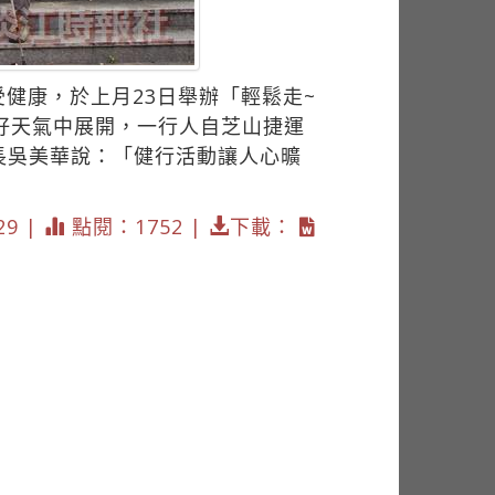
健康，於上月23日舉辦「輕鬆走~
好天氣中展開，一行人自芝山捷運
長吳美華說：「健行活動讓人心曠
29 |
點閱：1752 |
下載：