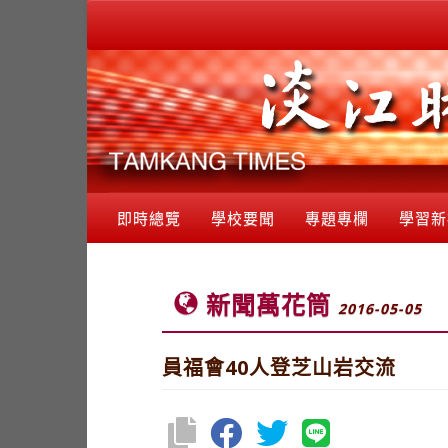
即時總覽
學校要聞
專題專欄
學習新
新聞萬花筒
2016-05-05
員福會40人登芝山岩交流