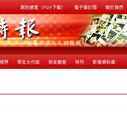
期別總覽（PDF下載）
電子報訂閱
關於我們
視界
學生大代誌
校友動態
特刊
影像資料庫