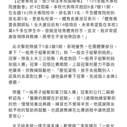
【記者秦宛萱、張少琪淡水校園報導】「105全國大專校
院運動會」於4日閉幕，本校代表隊共抱回6金7銀11銅，
在全國162所大專院校中，排名第13名，不含體育院校則
排名第5名，更是私校第一。體育長蕭淑芬表示，「體育需
要長期耕耘！全大運目前有14個項目，未來希望能在本校2
萬6千多位學生中，發掘並培育體育好手。這次，我非常感
謝各領隊與教練，將學生平安地帶回來！」
此次擊劍隊搶下5金2銀5銅，表現優秀。在團體賽部分，
拿下「一般男子組擊劍軍刀」與「一般女子組擊劍鈍劍」
冠軍。隊長土木三江勁衡，再度抱回「一般男子組擊劍鈍
劍個人賽」冠軍，回憶比賽期間，上屆冠軍的壓力不斷向
他襲來，但教練鼓勵他，「壓低姿態，放手去挑戰別人，
認真的去面對比賽。」讓他最終奪下冠軍，完成個人金牌2
連霸。
榮獲「一般男子組擊劍軍刀個人賽」冠軍的公行二蘇朗
軒認為，「獲勝的關鍵在於經驗」，從12歲開始練習擊劍
的他，慢慢培養出興趣，練習也不覺得辛苦。他感謝隊友
給予他的幫助與鼓勵，也感謝教練在比賽過程中讓他感到
更安心。
女子組表現一樣不遑多讓，數學碩二李盈臻在「一般女