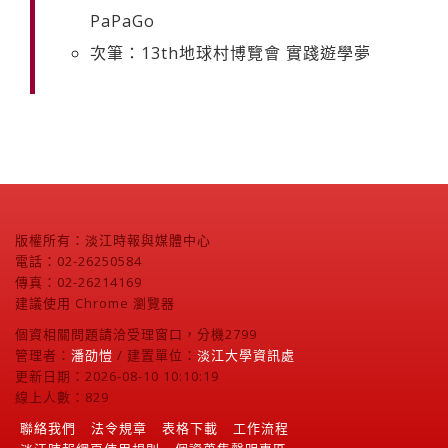
PaPaGo
次筆：13th地球村博覽會 實踐遊學夢
版權所有：淡江時報與媒體中心
電話：02-26250584
傳真：02-26214169
建議使用 Chrome 瀏覽器
個資相關問題請洽受理窗口，分機2799
管理者：
潘劭愷
/ 建置單位：
淡江大學資訊處
更新日期：2026-08-10 10:10:19
線上人數：829
聯絡我們
法令規章
表格下載
工作流程