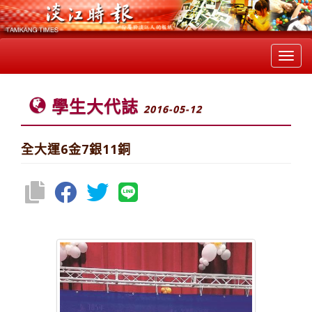
Toggl
navig
學生大代誌
2016-05-12
全大運6金7銀11銅