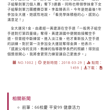
子組擊劍軍刀個人賽」奪下3連霸，同時也帶領學妹拿下女
子組擊劍軍刀團體賽亞軍。李盈臻表示，今年是她最後1年
參加全大運，她感性地說，「看見學妹積極的心，感到心
滿意足！」
全大運另1金，由產經一黃建源在空手道「一般男子組空
手道對打第四量級」奪得，黃建源國中便開始接觸空手
道，但曾經中斷練習。進入淡江後，他才重新投入空手道
的訓練。對於第一次參加全大運就奪得金牌，他表示，
「感謝父母的支持、教練的指導跟學長們的照顧！得到這
個獎很開心，我將會更努力練習讓自己更進步。」
NO.1002 |
更新時間：2018-03-29 |
點閱：
1459 |
下載：
相關新聞
前筆：66校慶 平安99 健康活力