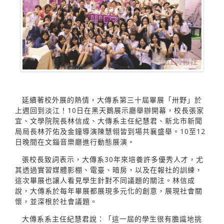
延續著校外展的熱情，大傳系第三十屆畢展「卅野」於
上週回到淡江！10日在黑天鵝展示廳舉辦開幕，校長張家
宜、文學院院長林信成、大傳系主任紀慧君、新北市新聞
局局長林芥佑及金鐘導演陳慧翎皆到場共襄盛舉。10至12
日晚間在文錙音樂廳進行動態展演。
張校長致詞表示，大傳系30年來培養許多優秀人才，尤
其透過實習媒體影棚、電臺、暗房，以及在報社的訓練，
這次畢展也讓人看見學生針對不同議題的關注。林信成
說，大傳系於每年畢展都展現多元化的創意，展現社會關
懷，並深根於社會議題。
大傳系系主任紀慧君說：「這一屆的學生很有膽識地挑