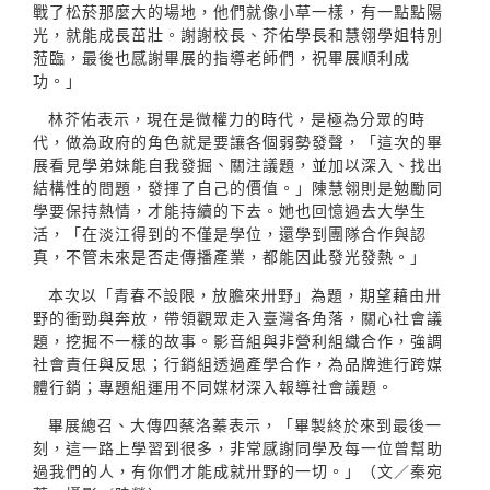
戰了松菸那麼大的場地，他們就像小草一樣，有一點點陽
光，就能成長茁壯。謝謝校長、芥佑學長和慧翎學姐特別
蒞臨，最後也感謝畢展的指導老師們，祝畢展順利成
功。」
林芥佑表示，現在是微權力的時代，是極為分眾的時
代，做為政府的角色就是要讓各個弱勢發聲，「這次的畢
展看見學弟妹能自我發掘、關注議題，並加以深入、找出
結構性的問題，發揮了自己的價值。」陳慧翎則是勉勵同
學要保持熱情，才能持續的下去。她也回憶過去大學生
活，「在淡江得到的不僅是學位，還學到團隊合作與認
真，不管未來是否走傳播產業，都能因此發光發熱。」
本次以「青春不設限，放膽來卅野」為題，期望藉由卅
野的衝勁與奔放，帶領觀眾走入臺灣各角落，關心社會議
題，挖掘不一樣的故事。影音組與非營利組織合作，強調
社會責任與反思；行銷組透過產學合作，為品牌進行跨媒
體行銷；專題組運用不同媒材深入報導社會議題。
畢展總召、大傳四蔡洛蓁表示，「畢製終於來到最後一
刻，這一路上學習到很多，非常感謝同學及每一位曾幫助
過我們的人，有你們才能成就卅野的一切。」（文／秦宛