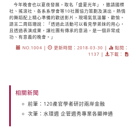
今年晚會也以夏夜發展，取名「盛夏光年」，邀請國標
社、搖滾社、各系系學會等10社團協力策劃及演出，熱情
的舞蹈配上精心準備的歡送影片，現場氣氛溫馨、歡愉。
語言二周鈺珊說：「透過此活動可以看見學弟妹的用心，
且透過表演成果，讓社團有傳承的意涵，是一個非常成
功、有意義的晚會。」
NO.1004 |
更新時間：2018-03-30 |
點閱：
1137 |
下載：
相關新聞
前筆：120產官學者研討兩岸金融
次筆：水環週 企管週秀專業各顯神通