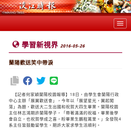
Toggl
navig
學習新視界
2016-05-26
蘭陽歡送笑中帶淚
【記者何家穎蘭陽校園報導】18日，由學生會蘭陽行政
中心主辦「展翼歡送會」，今年以「展望星光，翼起闖
蕩」為題，歡送大二生出國和祝賀大四生畢業。蘭陽校園
主任林志鴻期許蘭陽學子，「帶著滿滿的祝福，畢業後學
會自立，也祝賀學成之喜，盼畢業生鵬程萬里。」全發院4
系主任皆鼓勵留學生，期許大家求學生活順利。