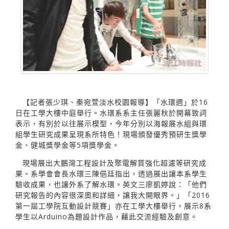
【記者張少琪、秦宛萱淡水校園報導】「水環週」於16
日在工學大樓中庭舉行。水環系系主任張麗秋於開幕致詞
表示，有別於以往展示模型，今年分別以海報展水組與環
組學生研究成果呈現系所特色！現場頒發優秀預研生獎學
金、健城獎學金等5項獎學金。
現場展出大鵬灣工程設計及聚電解質強化超濾等研究成
果。系學會會長水環三陳俋廷指出，透過展出讓本系學生
驗收成果，也讓外系了解水環。英文三廖凱婷說：「他們
研究報告的內容很深奧和詳細，讓我大開眼界。」「2016
第一屆工學院互動設計競賽」亦在工學大樓舉行，展示8系
學生以Arduino為題設計作品，藉此交流經驗及創意。