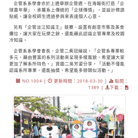
企管系系學會亦於上週舉辦企管週，在海報街打造「企
球嘉年華」，承襲系上傳統的「企球傳情」，並設計標語
貼紙，讓全校師生透過參與來表達個人心意。
另有「企管淡江知識王」競賽、設置有創意市集及美食
攤位，讓大家在玩樂之餘，還能藉此認識企管專業及校園
冷知識。
企管系系學會會長、企管二黃冠綸說，「企管系專業較
多元，藉由豐富的系列活動來呈現多樣風貌，希望讓大家
更加了解系所特色。」資圖二吳芳姿分享，「活動不僅能
認識系所專業，還能抽獎，希望能多辦類似活動。」
NO.1004 |
更新時間：2018-03-30 |
點閱：
1389 |
下載：