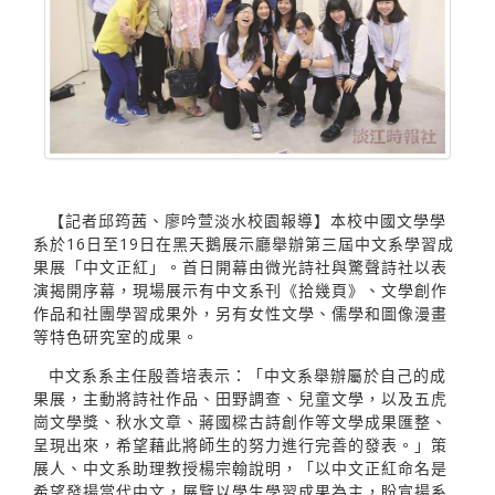
【記者邱筠茜、廖吟萱淡水校園報導】本校中國文學學
系於16日至19日在黑天鵝展示廳舉辦第三屆中文系學習成
果展「中文正紅」。首日開幕由微光詩社與驚聲詩社以表
演揭開序幕，現場展示有中文系刊《拾幾頁》、文學創作
作品和社團學習成果外，另有女性文學、儒學和圖像漫畫
等特色研究室的成果。
中文系系主任殷善培表示：「中文系舉辦屬於自己的成
果展，主動將詩社作品、田野調查、兒童文學，以及五虎
崗文學獎、秋水文章、蔣國樑古詩創作等文學成果匯整、
呈現出來，希望藉此將師生的努力進行完善的發表。」策
展人、中文系助理教授楊宗翰說明，「以中文正紅命名是
希望發揚當代中文，展覽以學生學習成果為主，盼宣揚系