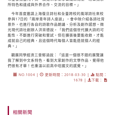
所特色和達成與外界合作、交流的目標。」
今年首度邀請上海復旦詩社和全臺跨校的風球詩社來校
參與17日的「兩岸青年詩人座談」，會中除介紹各詩社背
景外，也進行各自的詩歌作品朗誦、分析及創作感想。微
光現代詩社創辦人洪崇德說，「我們這個世代擴大詩的可
能性，不斷進行突破和嘗試，但在擴張後要能收斂，才能
成就自己的經典，且這個時代每個人皆能造就個人的經
典。」
觀展同學經濟三曾郁涵說：「這是一個很不錯的展覽讓
我了解到中文系特色，看到大家創作的文學作品，覺得他
們很有才華！也重溫以前高中唸國文的感覺。」
NO.1004 |
更新時間：2018-03-30 |
點閱：
1678 |
下載：
相關新聞