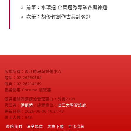
前筆：水環週 企管週秀專業各顯神通
次筆：胡修竹創作古典詩奪冠
版權所有：淡江時報與媒體中心
電話：02-26250584
傳真：02-26214169
建議使用 Chrome 瀏覽器
個資相關問題請洽受理窗口，分機2799
管理者：
潘劭愷
/ 建置單位：
淡江大學資訊處
更新日期：2026-08-06 10:21:43
線上人數：948
聯絡我們
法令規章
表格下載
工作流程