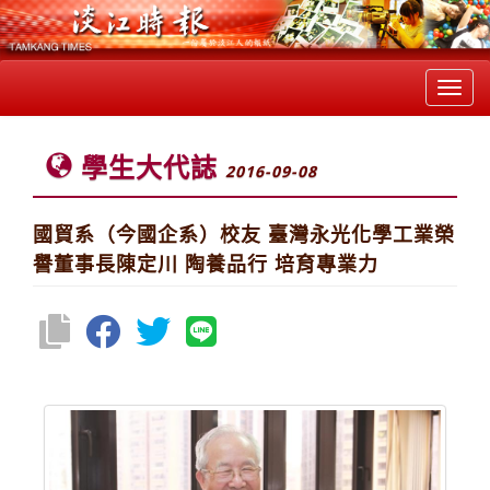
Toggl
navig
學生大代誌
2016-09-08
國貿系（今國企系）校友 臺灣永光化學工業榮
譽董事長陳定川 陶養品行 培育專業力