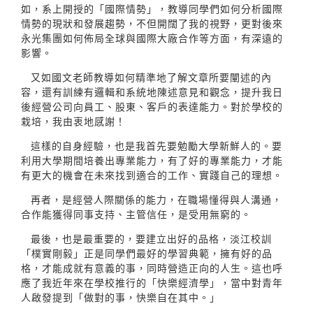
如，系上開授的「國際情勢」，教導同學們如何分析國際
情勢的現狀和發展趨勢，不但開闊了我的視野，更對後來
永光集團如何佈局全球與國際大廠合作等方面，有深遠的
影響。
又如國文老師教導如何精準地了解文章所要闡述的內
容，還有訓練有邏輯和系統地陳述意見和觀念，提升我日
後經營公司向員工、股東、客戶的表達能力。對於學校的
栽培，我由衷地感謝！
這樣的自身經驗，也是我首先要勉勵大學新鮮人的。要
利用大學期間培養出專業能力，有了好的專業能力，才能
有更大的機會在未來找到適合的工作、實踐自己的理想。
再者，是經營人際關係的能力，在職場懂得與人溝通，
合作能獲得同事支持、主管信任，是受用無窮的。
最後，也是最重要的，要建立出好的品格，淡江校訓
「樸實剛毅」正是同學們最好的學習典範，擁有好的品
格，才能成就有意義的事，同時營造正向的人生。這也呼
應了我近年來在學校推行的「快樂經濟學」，當中對青年
人啟發提到「做對的事，快樂自在其中。」