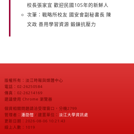
校長張家宜 歡迎民國105年的新鮮人
次筆：戰略所校友 國安會副秘書長 陳
文政 善用學習資源 鍛鍊抗壓力
版權所有：淡江時報與媒體中心
電話：02-26250584
傳真：02-26214169
建議使用 Chrome 瀏覽器
個資相關問題請洽受理窗口，分機2799
管理者：
潘劭愷
/ 建置單位：
淡江大學資訊處
更新日期：2026-08-06 10:21:43
線上人數：1019