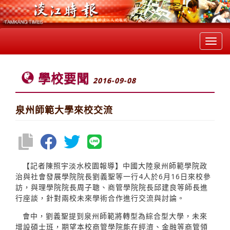
Toggl
navig
學校要聞
2016-09-08
泉州師範大學來校交流
【記者陳照宇淡水校園報導】中國大陸泉州師範學院政
治與社會發展學院院長劉義聖等一行4人於6月16日來校參
訪，與理學院院長周子聰、商管學院院長邱建良等師長進
行座談，針對兩校未來學術合作進行交流與討論。
會中，劉義聖提到泉州師範將轉型為綜合型大學，未來
增設碩士班，期望本校商管學院能在經濟、金融等商管領