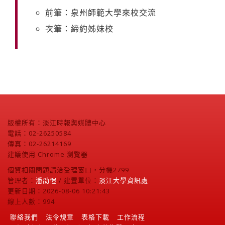
前筆：泉州師範大學來校交流
次筆：締約姊妹校
版權所有：淡江時報與媒體中心
電話：02-26250584
傳真：02-26214169
建議使用 Chrome 瀏覽器
個資相關問題請洽受理窗口，分機2799
管理者：
潘劭愷
/ 建置單位：
淡江大學資訊處
更新日期：2026-08-06 10:21:43
線上人數：994
聯絡我們
法令規章
表格下載
工作流程