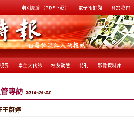
期別總覽（PDF下載）
電子報訂閱
關於我們
視界
學生大代誌
校友動態
特刊
影像資料庫
主管專訪
2016-09-23
任王蔚婷