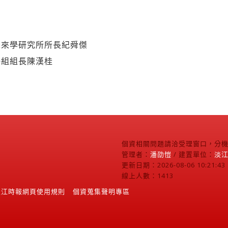
未來學研究所所長紀舜傑
冊組組長陳漢桂
個資相關問題請洽受理窗口，分機2
管理者：
潘劭愷
/ 建置單位：
淡
更新日期：2026-08-06 10:21:43
線上人數：1413
淡江時報網頁使用規則
個資蒐集聲明專區