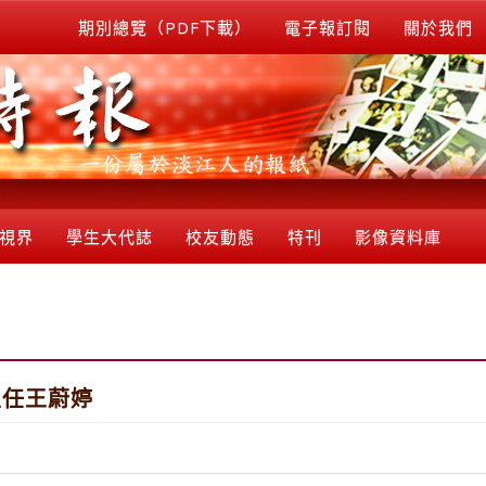
期別總覽（PDF下載）
電子報訂閱
關於我們
視界
學生大代誌
校友動態
特刊
影像資料庫
主任王蔚婷