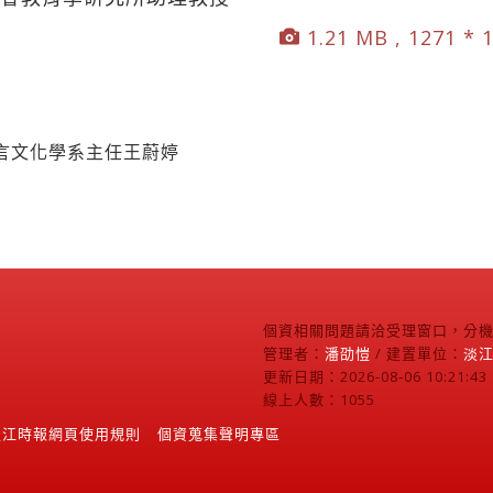
1.21 MB , 1271 * 
言文化學系主任王蔚婷
個資相關問題請洽受理窗口，分機2
管理者：
潘劭愷
/ 建置單位：
淡
更新日期：2026-08-06 10:21:43
線上人數：1055
淡江時報網頁使用規則
個資蒐集聲明專區