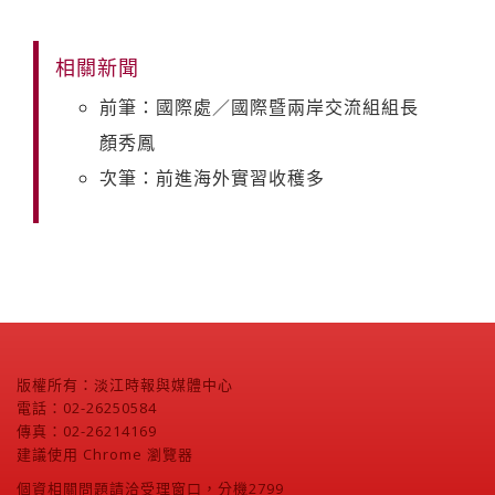
相關新聞
前筆：國際處／國際暨兩岸交流組組長
顏秀鳳
次筆：前進海外實習收穫多
版權所有：淡江時報與媒體中心
電話：02-26250584
傳真：02-26214169
建議使用 Chrome 瀏覽器
個資相關問題請洽受理窗口，分機2799