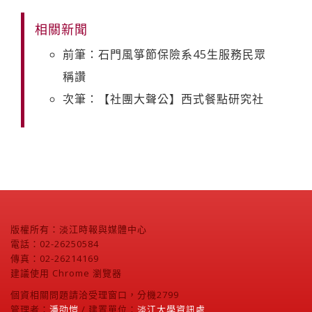
相關新聞
前筆：石門風箏節保險系45生服務民眾
稱讚
次筆：【社團大聲公】西式餐點研究社
版權所有：淡江時報與媒體中心
電話：02-26250584
傳真：02-26214169
建議使用 Chrome 瀏覽器
個資相關問題請洽受理窗口，分機2799
管理者：
潘劭愷
/ 建置單位：
淡江大學資訊處