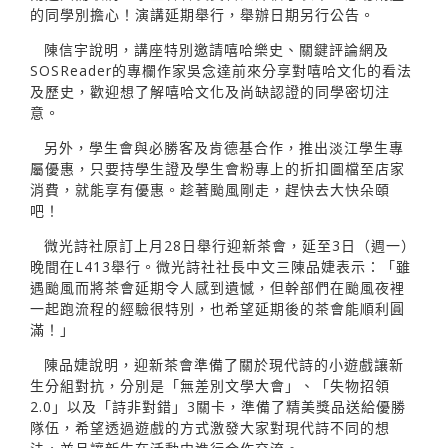
的同學別擔心！演講延期舉行，舉辦日期另行公告。
陳信宇說明，講座特別邀請嘻哈樂史、關鍵評論網及
SOSReader的專欄作家吳念達前來分享對嘻哈文化的看法
及歷史，歡迎想了解嘻哈文化及尚缺認證的同學密切注
意。
另外，學生會與必勝客及肯德基合作，推出淡江學生專
屬優惠，只要持學生證及學生會粉專上的折扣圖檔至店家
消費，就能享有優惠。趁著颱風剛走，趕快去大快朵頤
吧！
微光詩社原訂上月28日舉行迎新茶會，延至3日（週一）
晚間在L413舉行。微光詩社社長中文三陳品婕表示：「雖
遇颱風而將茶會延期令人感到遺憾，但幹部們在颱風夜裡
一起跑流程的經驗很特別，也希望延期後的茶會能順利圓
滿！」
陳品婕說明，迎新茶會準備了關於現代詩的小遊戲讓新
生分組對抗，分別是「無差別文學大會」、「失物招領
2.0」以及「詩非對錯」3關卡，準備了精美獎品送給優勝
隊伍，希望透過遊戲的方式激發大家對現代詩不同的想