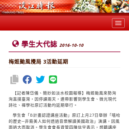
Toggl
navig
學生大代誌
2016-10-10
梅姬颱風攪局 3活動延期
【記者陳岱儀、簡妙如淡水校園報導】梅姬颱風來勢洶
洶直撲臺灣，因停課兩天，連帶影響到學生會、微光現代
詩社、禪學社原訂活動均延期舉行。
學生會「B計畫認證講座活動」原訂上月27日舉辦「嘻哈
的歷史─非裔美人如何透過音樂解讀美國政治」演講，因風
雨過大而取消。學生會會長資管四陳信宇表示，想聽講座