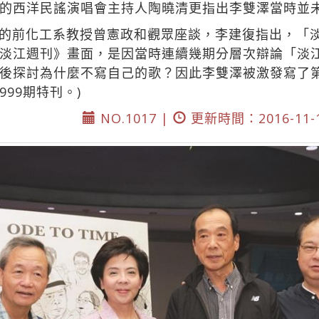
的西洋民謠演唱會主持人陶曉清更指出李雙澤當時並
的前化工系教授曾憲政和觀眾座談，李建復指出，「
淡江週刊》畫面，是因當時連續幾期分層次辯論「淡
後探討為什麼不寫自己的歌？因此李雙澤被激發寫了第
99期特刊。)
NO.1017 |
更新時間：2016-11-