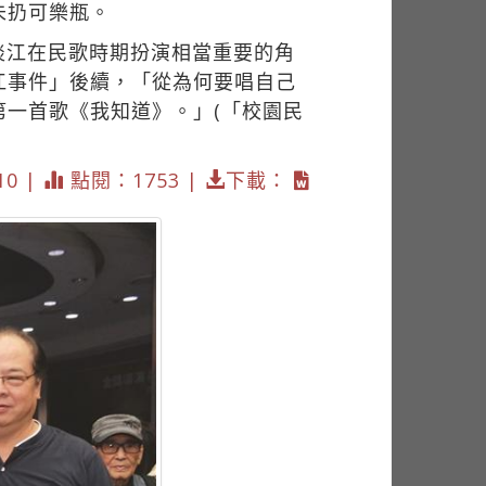
未扔可樂瓶。
淡江在民歌時期扮演相當重要的角
江事件」後續，「從為何要唱自己
一首歌《我知道》。」(「校園民
10 |
點閱：1753 |
下載：