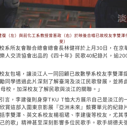
建復（左）與前化工系教授曾憲政（右）於映後合唱已故校友李雙澤
旻）
校系所友會聯合總會總會長林健祥於上月30日，在京
樂人交流協會出品的《四十年》民歌40紀錄片，逾20
校友包場，讓淡江人一同回顧已故數學系校友李雙澤
勵同學透過此片深刻了解臺灣及淡江民歌發展，並將
饋母校，加深校友了解民歌與淡江的關聯。」
引言，李建復則身穿TKU T恤大方展示自己是淡江的
欣賞這部入圍東京影展『亞洲未來』競賽單元的紀錄片
括李雙澤、英文系校友楊祖珺、李建復等校友，尤其
己的歌」精神甚至深刻影響多位民歌手。歌手胡德夫