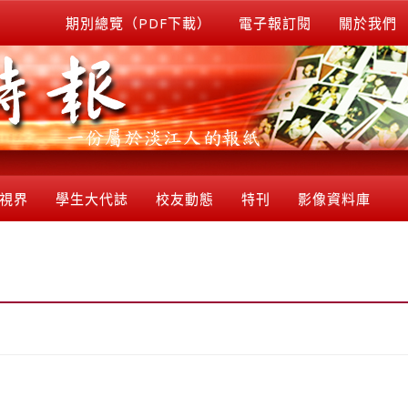
期別總覽（PDF下載）
電子報訂閱
關於我們
視界
學生大代誌
校友動態
特刊
影像資料庫