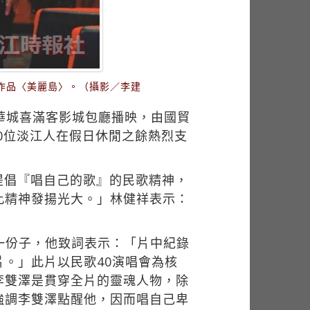
作品〈美麗島〉。（攝影／李建
華城喜滿客影城包廳播映，由國貿
0位淡江人在假日休閒之餘熱烈支
提倡『唱自己的歌』的民歌精神，
此精神發揚光大。」林健祥表示：
一份子，他致詞表示：「片中紀錄
。」此片以民歌40演唱會為核
李雙澤是貫穿全片的靈魂人物，除
強調李雙澤點醒他，因而唱自己卑