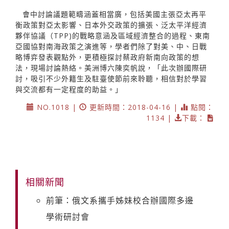
會中討論議題範疇涵蓋相當廣，包括美國主張亞太再平
衡政策對亞太影響、日本外交政策的擴張、泛太平洋經濟
夥伴協議（TPP)的戰略意涵及區域經濟整合的過程、東南
亞國協對南海政策之演進等，學者們除了對美、中、日戰
略博弈發表觀點外，更積極探討蔡政府新南向政策的想
法，現場討論熱絡。美洲博六陳奕帆說，「此次辦國際研
討，吸引不少外籍生及駐臺使節前來聆聽，相信對於學習
與交流都有一定程度的助益。」
NO.1018 |
更新時間：2018-04-16 |
點閱：
1134 |
下載：
相關新聞
前筆：俄文系攜手姊妹校合辦國際多邊
學術研討會