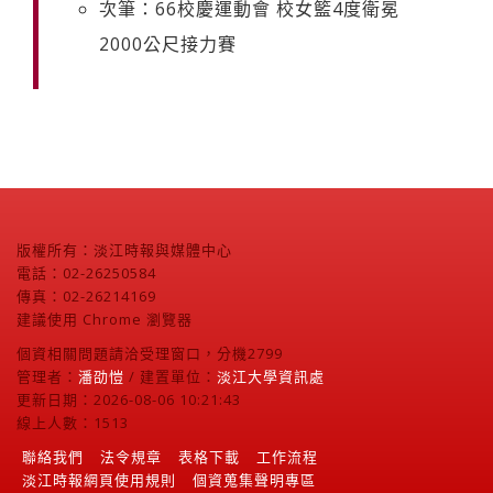
次筆：66校慶運動會 校女籃4度衛冕
2000公尺接力賽
版權所有：淡江時報與媒體中心
電話：02-26250584
傳真：02-26214169
建議使用 Chrome 瀏覽器
個資相關問題請洽受理窗口，分機2799
管理者：
潘劭愷
/ 建置單位：
淡江大學資訊處
更新日期：2026-08-06 10:21:43
線上人數：1513
聯絡我們
法令規章
表格下載
工作流程
淡江時報網頁使用規則
個資蒐集聲明專區