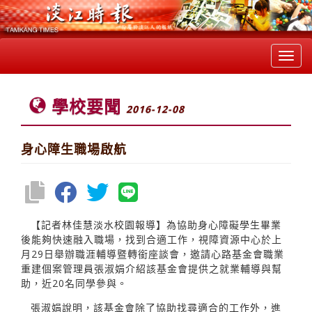
Toggl
navig
學校要聞
2016-12-08
身心障生職場啟航
【記者林佳慧淡水校園報導】為協助身心障礙學生畢業
後能夠快速融入職場，找到合適工作，視障資源中心於上
月29日舉辦職涯輔導暨轉銜座談會，邀請心路基金會職業
重建個案管理員張淑娟介紹該基金會提供之就業輔導與幫
助，近20名同學參與。
張淑娟說明，該基金會除了協助找尋適合的工作外，進