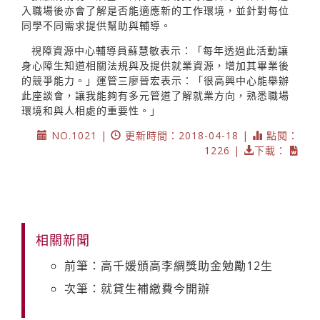
入職場後亦會了解是否能適應新的工作環境，並針對每位
同學不同需求提供幫助與輔導。
視障資源中心輔導員蘇慧敏表示：「每年透過此活動讓
身心障生知道相關法規與及提供就業資源，增加其畢業後
的競爭能力。」運管三廖晉宏表示：「很高興中心能舉辦
此座談會，讓我能夠有多元管道了解就業方向，熟悉職場
環境和與人相處的重要性。」
NO.1021 |
更新時間：2018-04-18 |
點閱：
1226 |
下載：
相關新聞
前筆：高千媛頒高李綢獎助金勉勵12生
次筆：就貸生補繳費今開辦