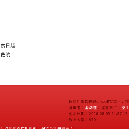
探索日越
場啟航
個資相關問題請洽受理窗口，分機2
管理者：
潘劭愷
/ 建置單位：
淡
更新日期：2026-08-05 11:27:17
線上人數：970
淡江時報網頁使用規則
個資蒐集聲明專區