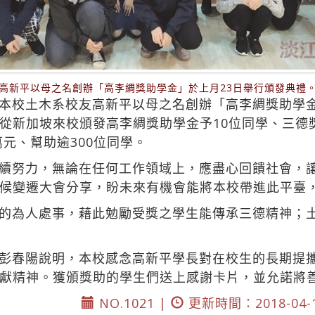
高新平以母之名創辦「高李綢獎助學金」於上月23日舉行頒發典禮
本校土木系校友高新平以母之名創辦「高李綢獎助學金
從新加坡來校頒發高李綢獎助學金予10位同學、三德
萬元、幫助逾300位同學。
續努力，無論在任何工作領域上，應盡心回饋社會，
候變遷大會分享，盼未來有機會能將本校帶進此平臺
的為人處事，藉此勉勵受獎之學生能傳承三德精神；
彭春陽說明，本校感念高新平學長對在校生的長期提
獻精神。獲頒獎助的學生們送上感謝卡片，並允諾將
NO.1021 |
更新時間：2018-04-