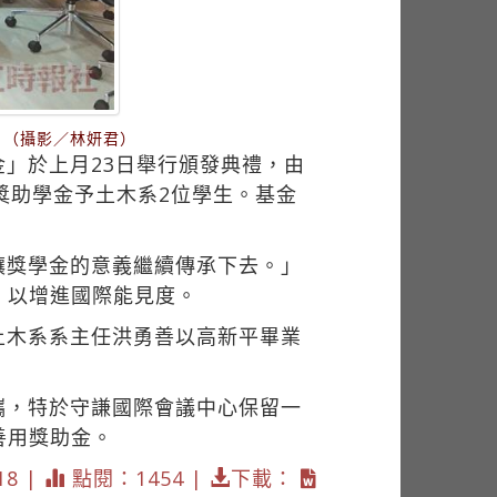
。（攝影／林妍君）
」於上月23日舉行頒發典禮，由
獎助學金予土木系2位學生。基金
讓獎學金的意義繼續傳承下去。」
，以增進國際能見度。
土木系系主任洪勇善以高新平畢業
攜，特於守謙國際會議中心保留一
善用獎助金。
18 |
點閱：1454 |
下載：