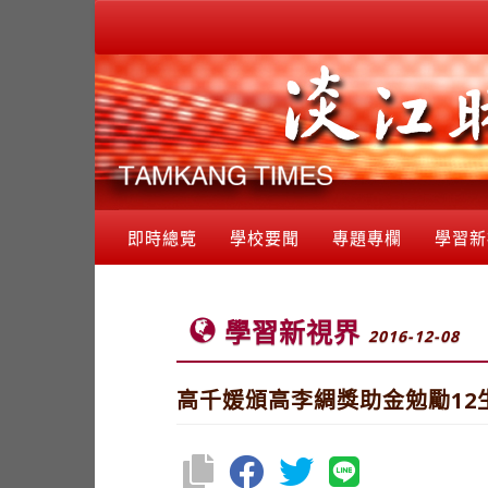
即時總覽
學校要聞
專題專欄
學習新
學習新視界
2016-12-08
高千媛頒高李綢獎助金勉勵12