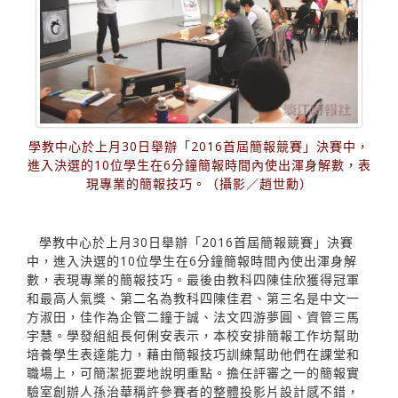
學教中心於上月30日舉辦「2016首屆簡報競賽」決賽中，
進入決選的10位學生在6分鐘簡報時間內使出渾身解數，表
現專業的簡報技巧。（攝影／趙世勳）
學教中心於上月30日舉辦「2016首屆簡報競賽」決賽
中，進入決選的10位學生在6分鐘簡報時間內使出渾身解
數，表現專業的簡報技巧。最後由教科四陳佳欣獲得冠軍
和最高人氣獎、第二名為教科四陳佳君、第三名是中文一
方淑田，佳作為企管二鐘于誠、法文四游夢圓、資管三馬
宇慧。學發組組長何俐安表示，本校安排簡報工作坊幫助
培養學生表達能力，藉由簡報技巧訓練幫助他們在課堂和
職場上，可簡潔扼要地說明重點。擔任評審之一的簡報實
驗室創辦人孫治華稱許參賽者的整體投影片設計感不錯，