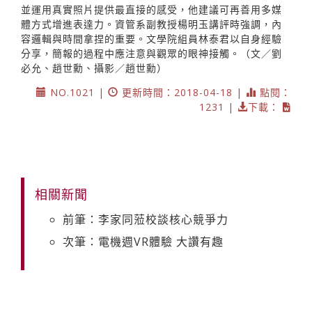
並運用真實照片提供最直接的感受，他建議可再善用多媒
體方式增進表達力。資管系副教授楊明玉講評時強調，內
容邏輯與時間拿捏的重要。文學院組員林泰君以自身經驗
分享，簡報的過程中應注意與觀眾的眼神接觸。（文／劉
必允、趙世勳、攝影／趙世勳）
NO.1021 |
更新時間：2018-04-18 |
點閱：
1231 |
下載：
相關新聞
前筆：李家同蒞校談核心競爭力
次筆：電機週VR體驗 大讚有趣