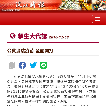
Toggl
navig
學生大代誌
2016-12-08
公費流感疫苗 全面開打
【記者周怡霏淡水校園報導】流感疫情多自11月下旬開
始升溫，為保障本校師生健康，儘速完成接種達到預防效
果。衛保組與新北市合作將於13日13時30分至16時在體育
館SG316會議室設置「公費流感疫苗接種服務站」，本校
教職員工生持有健保卡者都可接種，未滿20歲者須經家長
簽名同意。接種一律採網路報名，網址：