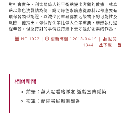
對社會責任、利害關係人的平衡點提出客觀的數據。林森
岳以綠色洗髮精為例，說明綠色永續應從原料起都應要有
環保各類型認證，以減少民眾暴露於污染物下的可能性及
風險。他指出，做個好企業比做大企業重要，雖然執行過
程辛苦，但堅持對的事情並持續下去才是好企業的作為。
NO.1022 |
更新時間：2018-04-19 |
點閱：
1344 |
下載：
相關新聞
前筆：萬人點看豬隊友 遊戲宣傳感染
次筆：蘭陽書展鬆餅飄香