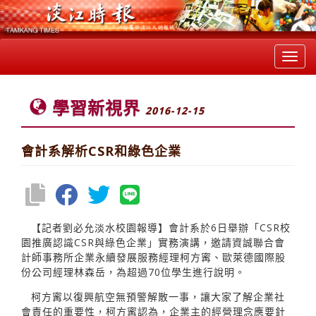
Toggl
navig
學習新視界
2016-12-15
會計系解析CSR和綠色企業
【記者劉必允淡水校園報導】會計系於6日舉辦「CSR校
園推廣認識CSR與綠色企業」實務演講，邀請資誠聯合會
計師事務所企業永續發展服務經理柯方寗、歐萊德國際股
份公司經理林森岳，為超過70位學生進行說明。
柯方寗以復興航空無預警解散一事，讓大家了解企業社
會責任的重要性，柯方寗認為，企業主的經營理念應要針