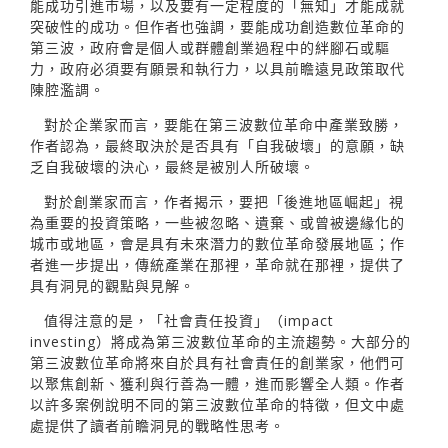
能成功引進市場，以及要有一定程度的「無知」才能成就
突破性的成功。但作者也強調，要能成功創造數位革命的
第三波，政府會是個人或群體創業過程中的絆腳石或驅
力，政府必須要有願景和執行力，以具前瞻遠見政策取代
陳腔濫調。
對於企業家而言，要能在第三波數位革命中產業致勝，
作者認為，最終取決於是否具有「自我破壞」的意願，缺
乏自我破壞的決心，最終是被別人所破壞。
對於創業家而言，作者揭示，要把「後進地區崛起」視
為重要的投資策略，一些被忽略、遺棄、或曾被邊緣化的
城市或地區，會是具有未來潛力的數位革命發展地區；作
者進一步提出，傳統產業在那裡，革命就在那裡，提供了
具有洞見的觀點與見解。
值得注意的是，「社會責任投資」（impact
investing）將成為第三波數位革命的主流趨勢。大部分的
第三波數位革命將來自於具有社會責任的創業家，他們可
以聚焦創新、獲利與行善為一體，進而影響全人類。作者
以許多案例說明不同的第三波數位革命的特徵，但文中處
處提供了讀者前瞻洞見的戰略性思考。