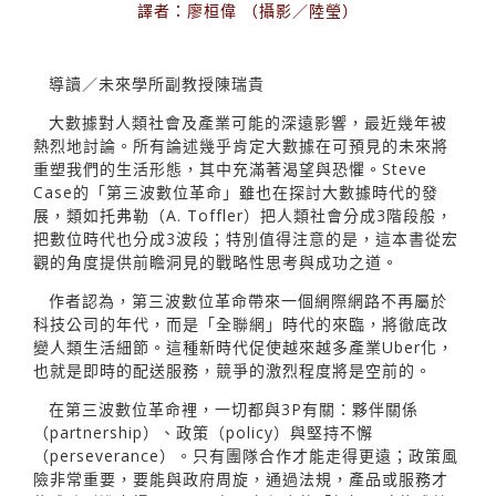
譯者：廖桓偉 （攝影／陸瑩）
導讀／未來學所副教授陳瑞貴
大數據對人類社會及產業可能的深遠影響，最近幾年被
熱烈地討論。所有論述幾乎肯定大數據在可預見的未來將
重塑我們的生活形態，其中充滿著渴望與恐懼。Steve
Case的「第三波數位革命」雖也在探討大數據時代的發
展，類如托弗勒（A. Toffler）把人類社會分成3階段般，
把數位時代也分成3波段；特別值得注意的是，這本書從宏
觀的角度提供前瞻洞見的戰略性思考與成功之道。
作者認為，第三波數位革命帶來一個網際網路不再屬於
科技公司的年代，而是「全聯網」時代的來臨，將徹底改
變人類生活細節。這種新時代促使越來越多產業Uber化，
也就是即時的配送服務，競爭的激烈程度將是空前的。
在第三波數位革命裡，一切都與3P有關：夥伴關係
（partnership）、政策（policy）與堅持不懈
（perseverance）。只有團隊合作才能走得更遠；政策風
險非常重要，要能與政府周旋，通過法規，產品或服務才