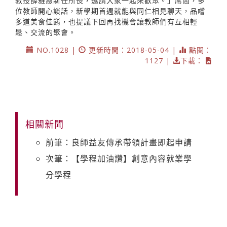
教授薛雅慈新任所長，邀請大家一起來歡聚。」席間，多
位教師開心談話，新學期首週就能與同仁相見聊天，品嚐
多道美食佳餚，也提議下回再找機會讓教師們有互相輕
鬆、交流的聚會。
NO.1028 |
更新時間：2018-05-04 |
點閱：
1127 |
下載：
相關新聞
前筆：良師益友傳承帶領計畫即起申請
次筆：【學程加油讚】創意內容就業學
分學程