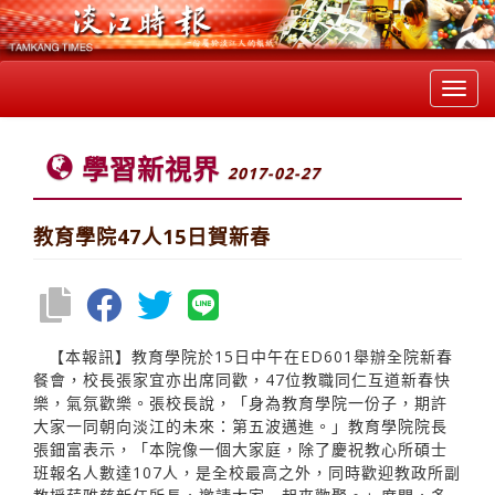
Toggl
navig
學習新視界
2017-02-27
教育學院47人15日賀新春
【本報訊】教育學院於15日中午在ED601舉辦全院新春
餐會，校長張家宜亦出席同歡，47位教職同仁互道新春快
樂，氣氛歡樂。張校長說，「身為教育學院一份子，期許
大家一同朝向淡江的未來：第五波邁進。」教育學院院長
張鈿富表示，「本院像一個大家庭，除了慶祝教心所碩士
班報名人數達107人，是全校最高之外，同時歡迎教政所副