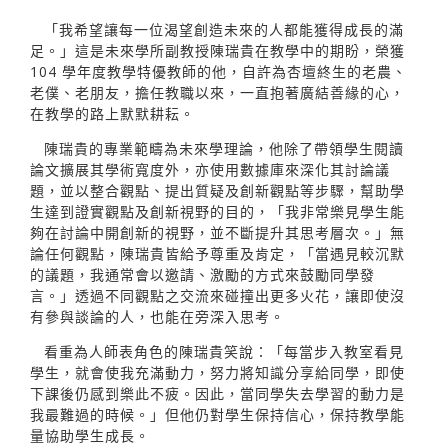
「我希望讓每一位渴望創造未來的人都能獲得成長的滿
足。」這是未來學所副教授陳瑞貴在教學中的期盼，榮獲
104 學年度教學特優教師的他，自許為杏壇終生的老農、
老僕、老朋友，擔任教職以來，一直抱著廣結善緣的心，
在教學的路上默默耕耘。
陳瑞貴的專業範疇為未來學理論，他除了帶領學生閱讀
論文擴展其學術寬度外，亦使用數據庫來深化其討論議
題，並以整合觀點、提出質疑及創新觀點等步驟，幫助學
生達到證實觀點及創新視野的目的，「我非常樂見學生能
夠在討論中開創新的視野，並不斷提升其思考層次。」無
論任何觀點，陳瑞貴皆給予尊重及肯定，「當遇見較沉默
的議題，我通常會以邀請、激勵的方式來鼓勵同學發
言。」透過不同觀點之交流來碰撞出更多火花，讓即使沒
有參與談論的人，也能在旁深入思考。
看重為人師表角色的陳瑞貴笑說：「每當步入教室看見
學生，就會使我充滿動力，努力將知識分享給同學，即使
下課後仍感到樂此不疲。因此，當同學失去學習的動力是
我最難過的時候。」但他仍對學生保持信心，保持教學能
量協助學生成長。