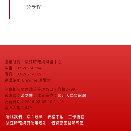
分學程
版權所有：淡江時報與媒體中心
電話：02-26250584
傳真：02-26214169
建議使用 Chrome 瀏覽器
個資相關問題請洽受理窗口，分機2799
管理者：
潘劭愷
/ 建置單位：
淡江大學資訊處
更新日期：2026-08-06 10:21:43
線上人數：649
聯絡我們
法令規章
表格下載
工作流程
淡江時報網頁使用規則
個資蒐集聲明專區